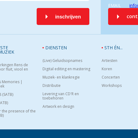
EMAIL
info
con
inschrijven
STE
DIENSTEN
STH ÉN...
MUZIEK
(Live) Geluidsopnames
Artiesten
rkingen Rens de
Digital editing en mastering
Koren
or fluit, viool en
Muziek- en klankregie
Concerten
s Memories |
Distributie
Workshops
oek
Levering van CD'R en
8 (SATB)
toebehoren
SATB)
Artwork en design
or the presence of the
B)