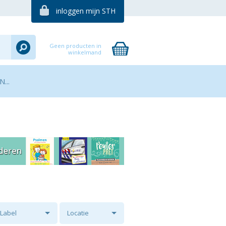
inloggen mijn STH
Geen producten in
winkelmand
...
Label
Locatie