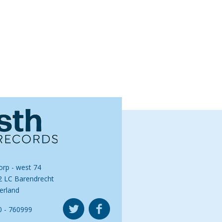
orp - west 74
2 LC Barendrecht
erland
0 - 760999