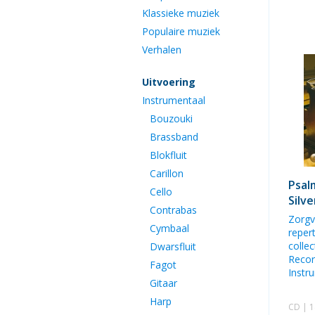
Klassieke muziek
Populaire muziek
Verhalen
Uitvoering
Instrumentaal
Bouzouki
Brassband
Blokfluit
Carillon
Psal
Cello
Silve
Contrabas
Zorgv
Cymbaal
reper
colle
Dwarsfluit
Recor
Fagot
Instr
Gitaar
Harp
CD | 