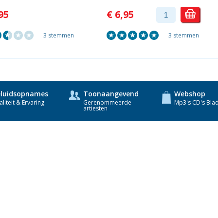
95
€ 6,95
3 stemmen
3 stemmen
luidsopnames
Toonaangevend
Webshop
liteit & Ervaring
Gerenommeerde
Mp3's CD's Bla
artiesten