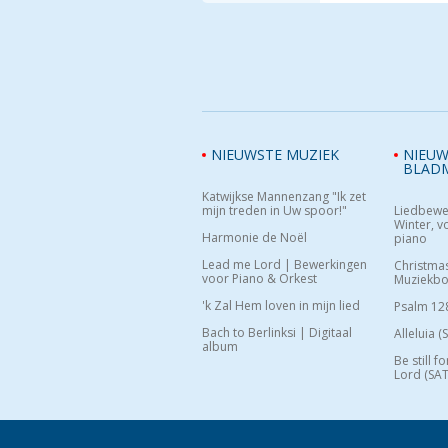
NIEUWSTE MUZIEK
NIEUW
BLAD
Katwijkse Mannenzang "Ik zet
mijn treden in Uw spoor!"
Liedbewe
Winter, vo
Harmonie de Noël
piano
Lead me Lord | Bewerkingen
Christma
voor Piano & Orkest
Muziekb
'k Zal Hem loven in mijn lied
Psalm 12
Bach to Berlinksi | Digitaal
Alleluia (
album
Be still f
Lord (SAT