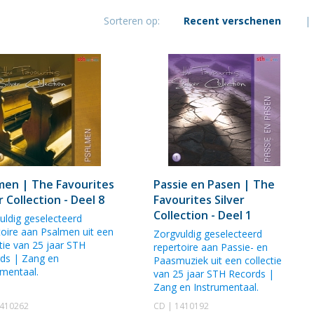
Jongerenkoor
Sorteren op:
Recent verschenen
|
Jigdaljahu
men | The Favourites
Passie en Pasen | The
r Collection - Deel 8
Favourites Silver
Collection - Deel 1
uldig geselecteerd
toire aan Psalmen uit een
Zorgvuldig geselecteerd
ctie van 25 jaar STH
repertoire aan Passie- en
ds | Zang en
Paasmuziek uit een collectie
umentaal.
van 25 jaar STH Records |
Zang en Instrumentaal.
1410262
CD | 1410192