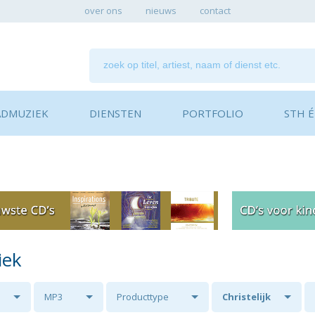
over ons
nieuws
contact
ADMUZIEK
DIENSTEN
PORTFOLIO
STH ÉN
iek
MP3
Producttype
Christelijk