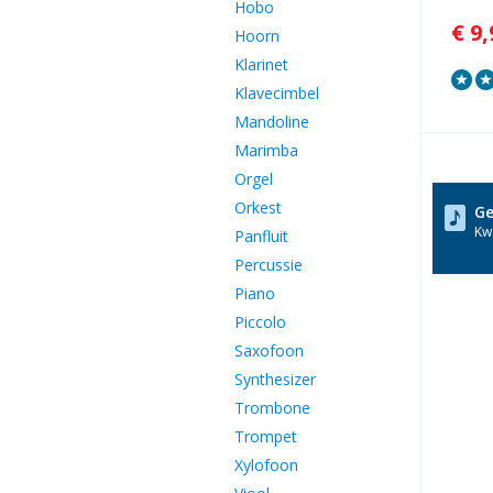
Hobo
€ 9,
Hoorn
Klarinet
Klavecimbel
Mandoline
Marimba
Orgel
Orkest
Ge
Kwa
Panfluit
Percussie
Piano
Piccolo
Saxofoon
Synthesizer
Trombone
Trompet
Xylofoon