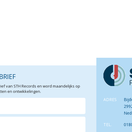
BRIEF
sbrief van STH Records en word maandelijks op
en en ontwikkelingen.
ADRES
Bijd
299
Ned
TEL.
018