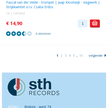
Pascal van der Velde - trompet |
Jaap Klootwijk
- slagwerk |
Strijkkwintet o.l.v. Csaba Erdös
CD | 1419432
€ 14,90
6 stemmen
1
2
3
4
5
...
13
volgende
ADRES
Bijdorp - west 74