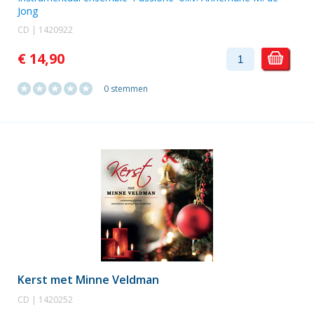
Jong
CD | 1420922
€ 14,90
0 stemmen
Kerst met Minne Veldman
CD | 1420252