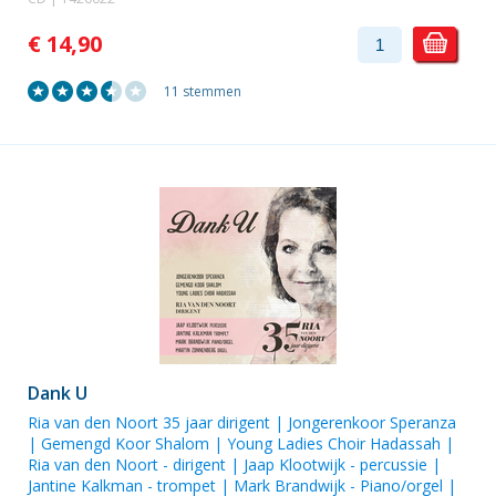
€ 14,90
11 stemmen
Dank U
Ria van den Noort
35 jaar dirigent |
Jongerenkoor Speranza
| Gemengd Koor Shalom |
Young Ladies Choir Hadassah
|
Ria van den Noort
- dirigent |
Jaap Klootwijk
- percussie |
Jantine Kalkman
- trompet |
Mark Brandwijk
- Piano/orgel |