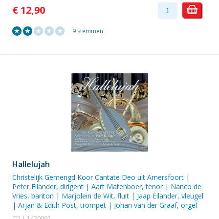
€ 12,90
9 stemmen
Hallelujah
Christelijk Gemengd Koor Cantate Deo uit Amersfoort
|
Peter Eilander
, dirigent |
Aart Matenboer
, tenor |
Nanco de
Vries
, bariton |
Marjolein de Wit
, fluit |
Jaap Eilander
, vleugel
|
Arjan & Edith Post
, trompet |
Johan van der Graaf
, orgel
CD | 1420092