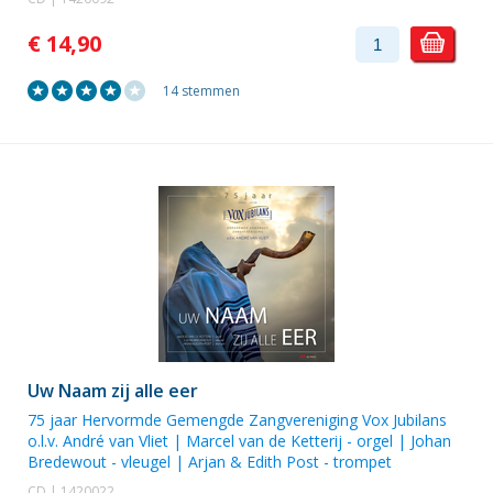
€ 14,90
14 stemmen
Uw Naam zij alle eer
75 jaar Hervormde Gemengde Zangvereniging Vox Jubilans
o.l.v.
André van Vliet
|
Marcel van de Ketterij
- orgel |
Johan
Bredewout
- vleugel |
Arjan & Edith Post
- trompet
CD | 1420022