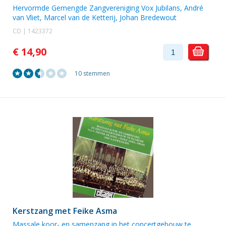
Hervormde Gemengde Zangvereniging Vox Jubilans
,
André
van Vliet
,
Marcel van de Ketterij
,
Johan Bredewout
CD | 1423372
€ 14,90
10 stemmen
Kerstzang met Feike Asma
Massale koor- en samenzang in het concertgebouw te