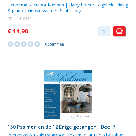
Hervormd Kerkkoor Kampen
|
Harry Hamer
- algehele leiding
& piano |
Gerwin van der Plaats
- orgel.
CD | 1418352
€ 14,90
0 stemmen
150 Psalmen en de 12 Enige gezangen - Deel 7
Interkerkelijk Psalmzangkoor Crescendo uit Ede o.l.v. Johan