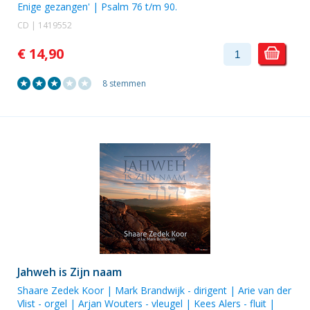
Enige gezangen' | Psalm 76 t/m 90.
CD | 1419552
€ 14,90
8 stemmen
Jahweh is Zijn naam
Shaare Zedek Koor |
Mark Brandwijk
- dirigent |
Arie van der
Vlist
- orgel |
Arjan Wouters
- vleugel |
Kees Alers
- fluit |