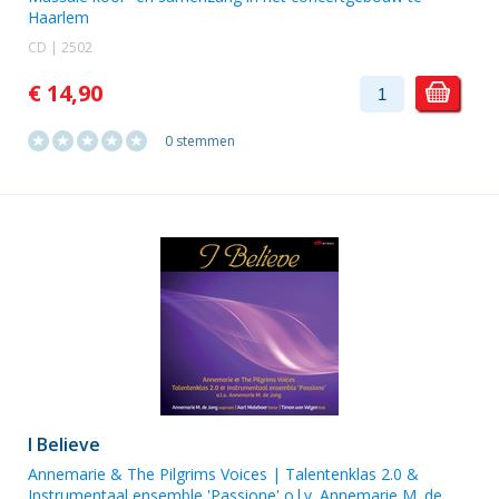
Haarlem
CD | 2502
€ 14,90
0 stemmen
I Believe
Annemarie & The Pilgrims Voices
| Talentenklas 2.0 &
Instrumentaal ensemble 'Passione' o.l.v. Annemarie M. de