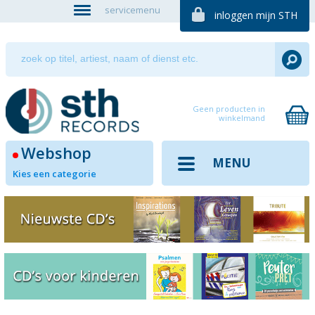
servicemenu
inloggen mijn STH
Geen producten in
winkelmand
Webshop
MENU
Kies een categorie