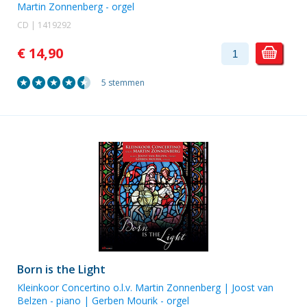
Martin Zonnenberg
- orgel
CD | 1419292
€ 14,90
5 stemmen
Born is the Light
Kleinkoor Concertino o.l.v. Martin Zonnenberg
|
Joost van
Belzen
- piano |
Gerben Mourik
- orgel