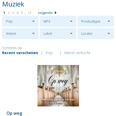
Muziek
1
2
3
4
5
...
13
volgende
Prijs
MP3
Producttype
Artiest
Label
Locatie
Sorteren op:
Recent verschenen
|
Prijs
|
Meest verkocht
Op weg