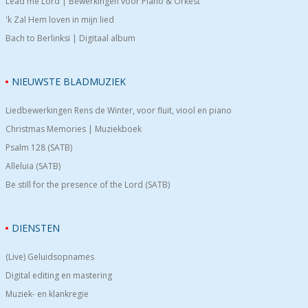
Lead me Lord | Bewerkingen voor Piano & Orkest
'k Zal Hem loven in mijn lied
Bach to Berlinksi | Digitaal album
NIEUWSTE BLADMUZIEK
Liedbewerkingen Rens de Winter, voor fluit, viool en piano
Christmas Memories | Muziekboek
Psalm 128 (SATB)
Alleluia (SATB)
Be still for the presence of the Lord (SATB)
DIENSTEN
(Live) Geluidsopnames
Digital editing en mastering
Muziek- en klankregie