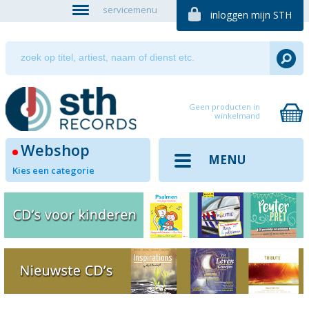
servicemenu
inloggen mijn STH
Geen producten in
winkelmand
Webshop
MENU
Kies een categorie