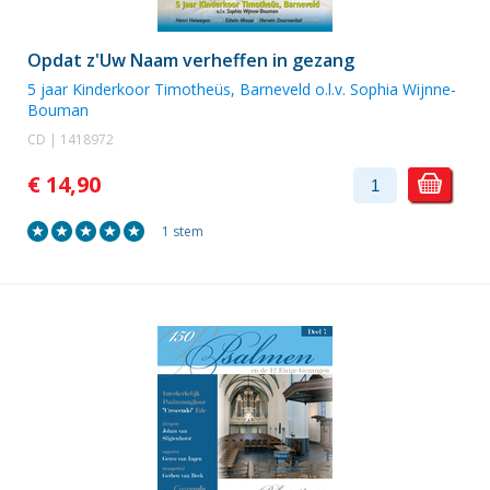
Opdat z'Uw Naam verheffen in gezang
5 jaar
Kinderkoor Timotheüs, Barneveld
o.l.v. Sophia Wijnne-
Bouman
CD | 1418972
€ 14,90
1 stem