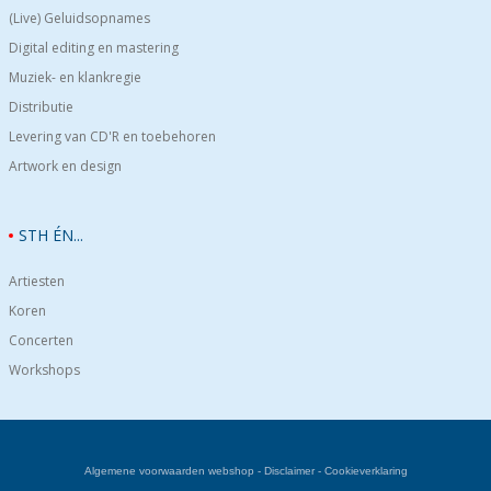
(Live) Geluidsopnames
Digital editing en mastering
Muziek- en klankregie
Distributie
Levering van CD'R en toebehoren
Artwork en design
STH ÉN...
Artiesten
Koren
Concerten
Workshops
Algemene voorwaarden webshop
-
Disclaimer
-
Cookieverklaring