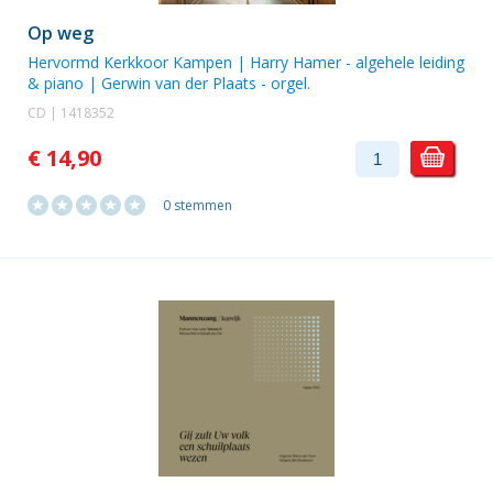
Op weg
Hervormd Kerkkoor Kampen
|
Harry Hamer
- algehele leiding
& piano |
Gerwin van der Plaats
- orgel.
CD | 1418352
€ 14,90
0 stemmen