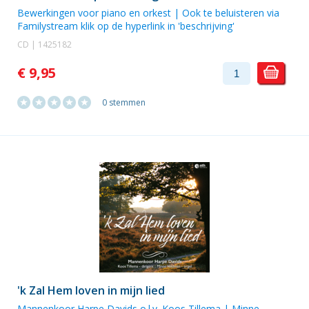
Bewerkingen voor piano en orkest | Ook te beluisteren via
Familystream klik op de hyperlink in 'beschrijving'
CD | 1425182
€ 9,95
0 stemmen
'k Zal Hem loven in mijn lied
Mannenkoor Harpe Davids o.l.v. Koos Tillema |
Minne