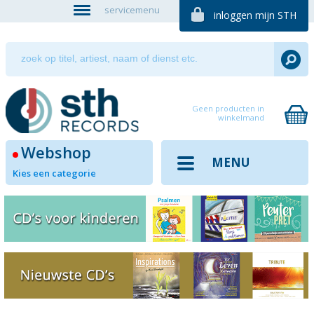
servicemenu
inloggen mijn STH
Geen producten in
winkelmand
Webshop
MENU
Kies een categorie