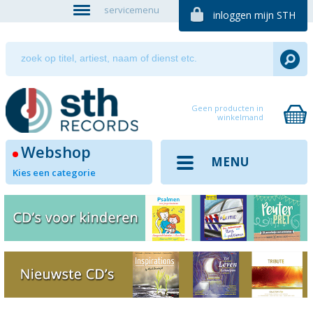
servicemenu
inloggen mijn STH
Geen producten in
winkelmand
Webshop
MENU
Kies een categorie