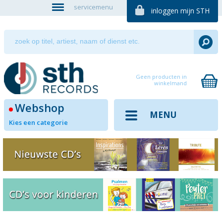
servicemenu
inloggen mijn STH
Geen producten in
winkelmand
Webshop
MENU
Kies een categorie