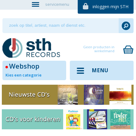
servicemenu
inloggen mijn STH
Geen producten in
winkelmand
Webshop
MENU
Kies een categorie