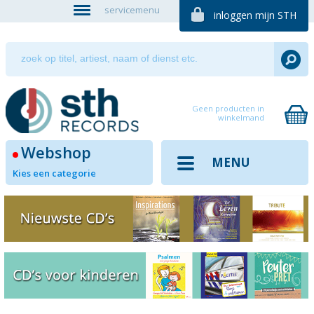
servicemenu
inloggen mijn STH
Geen producten in
winkelmand
Webshop
MENU
Kies een categorie