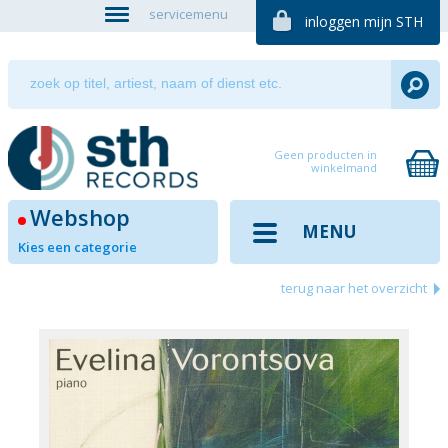
servicemenu
inloggen mijn STH
Geen producten in
winkelmand
Webshop
MENU
Kies een categorie
terug naar het overzicht