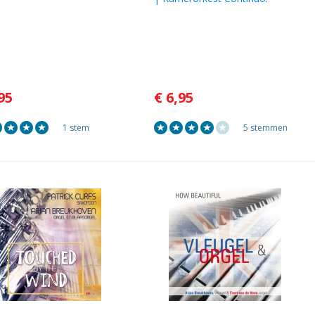
95
€ 6,95
1 stem
5 stemmen