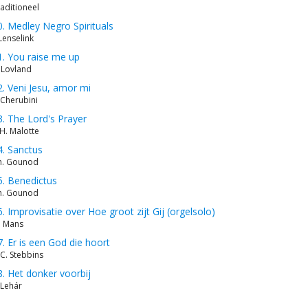
aditioneel
0. Medley Negro Spirituals
 Lenselink
1. You raise me up
. Lovland
2. Veni Jesu, amor mi
 Cherubini
3. The Lord's Prayer
H. Malotte
4. Sanctus
h. Gounod
5. Benedictus
h. Gounod
6. Improvisatie over Hoe groot zijt Gij (orgelsolo)
. Mans
7. Er is een God die hoort
C. Stebbins
8. Het donker voorbij
 Lehár