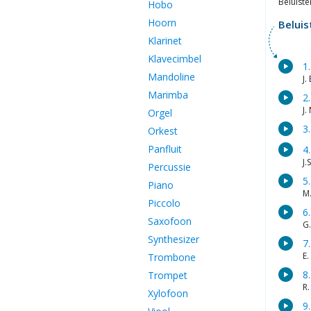
Beluiste
Hobo
Hoorn
Beluis
Klarinet
Klavecimbel
1
Mandoline
J
Marimba
2
J
Orgel
3
Orkest
Panfluit
4
J.
Percussie
5
Piano
M
Piccolo
6
Saxofoon
G
Synthesizer
7
E
Trombone
8
Trompet
R
Xylofoon
9