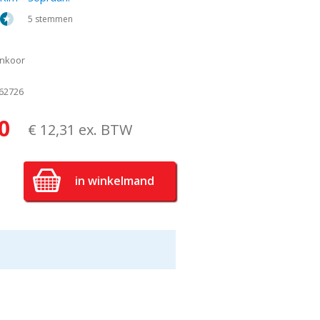
5 stemmen
nkoor
62726
0
€ 12,31 ex. BTW
in winkelmand