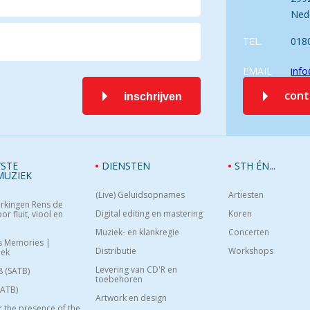
Ned
TEL.
018
EMAIL
info
con
inschrijven
STE
DIENSTEN
STH ÉN...
MUZIEK
(Live) Geluidsopnames
Artiesten
rkingen Rens de
Digital editing en mastering
Koren
or fluit, viool en
Muziek- en klankregie
Concerten
s Memories |
Distributie
Workshops
oek
Levering van CD'R en
8 (SATB)
toebehoren
SATB)
Artwork en design
or the presence of the