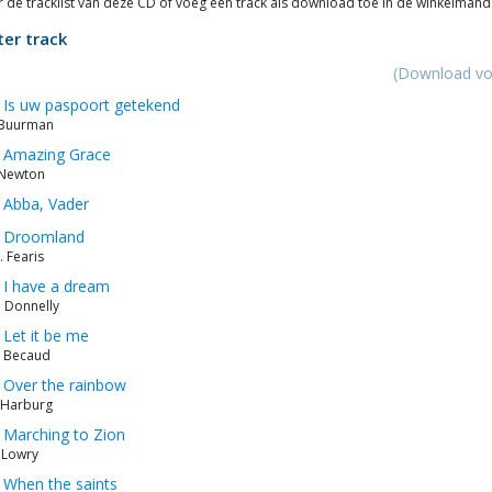
r de tracklist van deze CD of voeg een track als download toe in de winkelmand
ter track
(Download vo
. Is uw paspoort getekend
. Buurman
. Amazing Grace
. Newton
. Abba, Vader
. Droomland
S. Fearis
. I have a dream
. Donnelly
. Let it be me
. Becaud
. Over the rainbow
. Harburg
. Marching to Zion
. Lowry
. When the saints