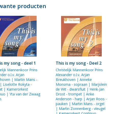
wante producten
is my song - deel 1
This is my song - Deel 2
telijk Mannenkoor Prins
Christelijk Mannenkoor Prins
der o.l.v. Arjan
Alexander o.l.v. Arjan
hoven | Martin Mans -
Breukhoven | Anneke
 | Liselotte Rokyta -
Monsma - sopraan | Marjolein
uit | Kamerorkest
de Wit - dwarsfluit | Henk-Jan
nuo | Yta van der Zwaag
Drost - trompet | Anke
o.
Anderson - harp | Arjan Roos -
pauken | Martin Mans - orgel
| Martin Zonnenberg - vleugel
| Kamerorkest Continuo.