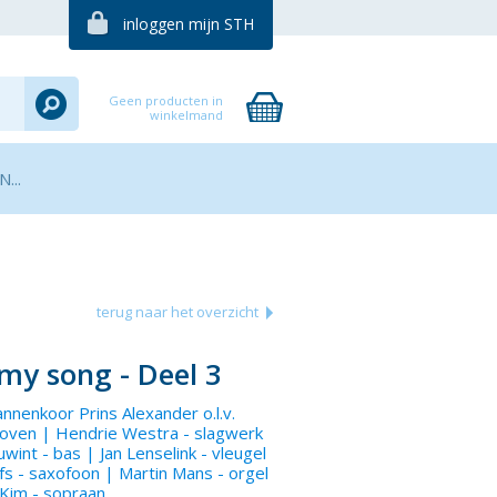
inloggen mijn STH
Geen producten in
winkelmand
...
terug naar het overzicht
 my song - Deel 3
Mannenkoor Prins Alexander
o.l.v.
hoven |
Hendrie Westra
- slagwerk
uwint
- bas |
Jan Lenselink
- vleugel
fs
- saxofoon |
Martin Mans
- orgel
 Kim
- sopraan.