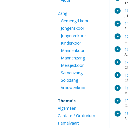
Viool
Tr
1
Zang
J.
Gemengd koor
1
Jongenskoor
R
Jongerenkoor
1
L.
Kinderkoor
1
Mannenkoor
A.
Mannenzang
1
Meisjeskoor
C
Samenzang
1
Solozang
C
Vrouwenkoor
1
M
Thema's
1
G.
Algemeen
1
Cantate / Oratorium
F.
Hemelvaart