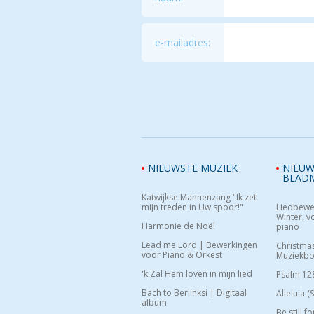
e-mailadres:
NIEUWSTE MUZIEK
NIEUW
BLAD
Katwijkse Mannenzang "Ik zet
mijn treden in Uw spoor!"
Liedbewe
Winter, vo
Harmonie de Noël
piano
Lead me Lord | Bewerkingen
Christma
voor Piano & Orkest
Muziekb
'k Zal Hem loven in mijn lied
Psalm 12
Bach to Berlinksi | Digitaal
Alleluia (
album
Be still f