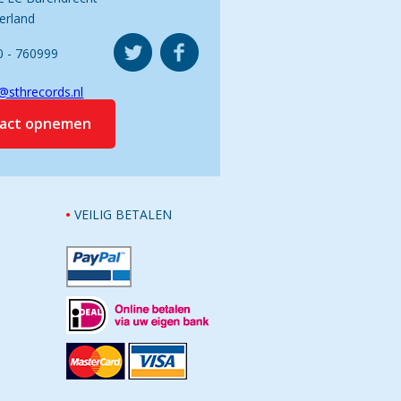
erland
0 - 760999
@sthrecords.nl
tact opnemen
VEILIG BETALEN