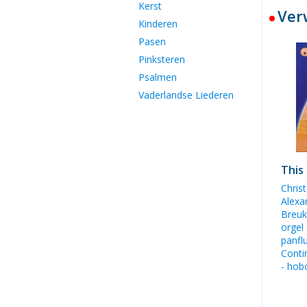
Kerst
Ver
Kinderen
Pasen
Pinksteren
Psalmen
Vaderlandse Liederen
This 
Chris
Alexan
Breuk
orgel
panfl
Conti
- hob