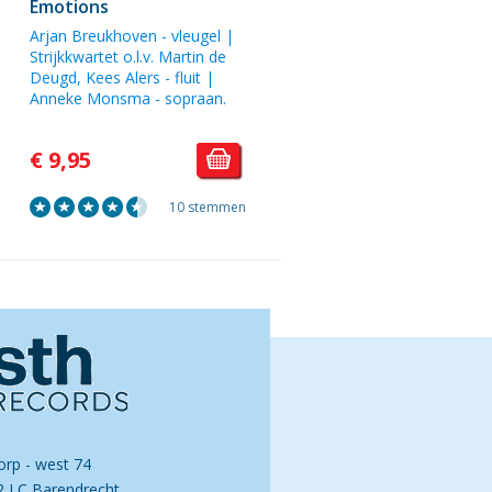
Emotions
Arjan Breukhoven - vleugel |
Strijkkwartet o.l.v. Martin de
Deugd, Kees Alers - fluit |
Anneke Monsma - sopraan.
€ 9,95
10 stemmen
orp - west 74
2 LC Barendrecht