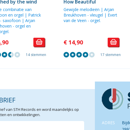
hed by the wind
How Beautiful
e combinatie van
Gewijde melodieën | Arjan
oon en orgel | Patrick
Breukhoven - vleugel | Evert
 - saxofoon | Arjan
van de Veen - orgel.
hoven - orgel en
orgel.
4,90
€ 14,90
14 stemmen
17 stemmen
BRIEF
sbrief van STH Records en word maandelijks op
en en ontwikkelingen.
ADRES
Bijd
299