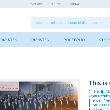
over ons
nieuws
contact
ADMUZIEK
DIENSTEN
PORTFOLIO
STH ÉN
This is
Christelijk 
Arjan Breuk
|
Jeroen Nie
|
Patrick Cur
|
Sae-jeong