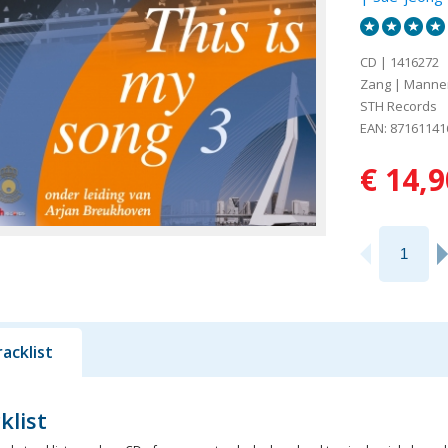
CD | 1416272
Zang | Manne
STH Records
EAN: 87161141
€ 14,9
racklist
klist