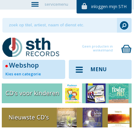
servicemenu
inloggen mijn STH
Geen producten in
winkelmand
Webshop
MENU
Kies een categorie