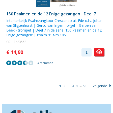
150 Psalmen en de 12 Enige gezangen - Deel 7
Interkerkelijk Psalmzangkoor Crescendo uit Ede o.l.v. Johan
van Sligtenhorst | Gerco van Ingen - orgel | Gerben van
Beek - trompet | Deel 7 in de serie '150 Psalmen en de 12
Enige gezangen' | Psalm 91 t/m 105.
CD | 1423552
€ 14,90
4 stemmen
1
2
3
4
5
...
51
volgende