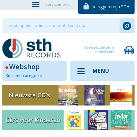
servicemenu
inloggen mijn STH
Geen producten in
winkelmand
Webshop
MENU
Kies een categorie