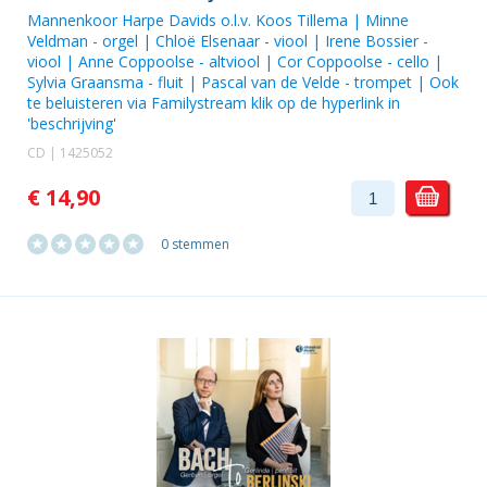
Mannenkoor Harpe Davids o.l.v. Koos Tillema |
Minne
Veldman
- orgel | Chloë Elsenaar - viool | Irene Bossier -
viool | Anne Coppoolse - altviool | Cor Coppoolse - cello |
Sylvia Graansma - fluit | Pascal van de Velde - trompet | Ook
te beluisteren via Familystream klik op de hyperlink in
'beschrijving'
CD | 1425052
€ 14,90
0 stemmen