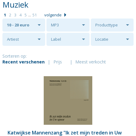
Muziek
1
2
3
4
5
...
51
volgende
10 - 20 euro
MP3
Producttype
Artiest
Label
Locatie
Sorteren op:
Recent verschenen
|
Prijs
|
Meest verkocht
Katwijkse Mannenzang "Ik zet mijn treden in Uw