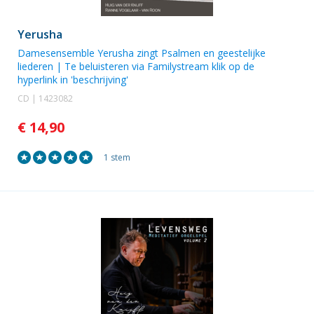
Yerusha
Damesensemble Yerusha
zingt Psalmen en geestelijke
liederen | Te beluisteren via Familystream klik op de
hyperlink in 'beschrijving'
CD | 1423082
€ 14,90
1 stem