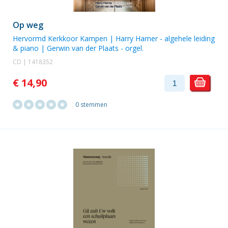
Op weg
Hervormd Kerkkoor Kampen
|
Harry Hamer
- algehele leiding
& piano |
Gerwin van der Plaats
- orgel.
CD | 1418352
€ 14,90
0 stemmen