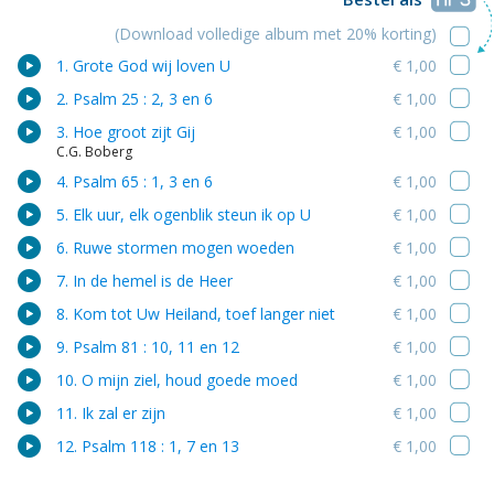
(Download volledige album met 20% korting)
1. Grote God wij loven U
€ 1,00
2. Psalm 25 : 2, 3 en 6
€ 1,00
3. Hoe groot zijt Gij
€ 1,00
C.G. Boberg
4. Psalm 65 : 1, 3 en 6
€ 1,00
5. Elk uur, elk ogenblik steun ik op U
€ 1,00
6. Ruwe stormen mogen woeden
€ 1,00
7. In de hemel is de Heer
€ 1,00
8. Kom tot Uw Heiland, toef langer niet
€ 1,00
9. Psalm 81 : 10, 11 en 12
€ 1,00
10. O mijn ziel, houd goede moed
€ 1,00
11. Ik zal er zijn
€ 1,00
12. Psalm 118 : 1, 7 en 13
€ 1,00