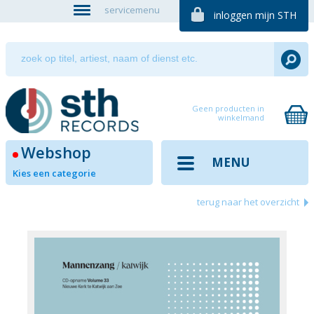
servicemenu
inloggen mijn STH
Geen producten in
winkelmand
Webshop
MENU
Kies een categorie
terug naar het overzicht