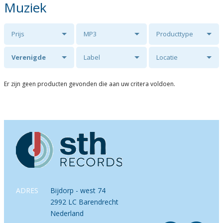
Muziek
Prijs
MP3
Producttype
Verenigde
Label
Locatie
Veluwse Koren
Er zijn geen producten gevonden die aan uw critera voldoen.
o.l.v. Leander
van der Steen.
ADRES
Bijdorp - west 74
2992 LC Barendrecht
Nederland