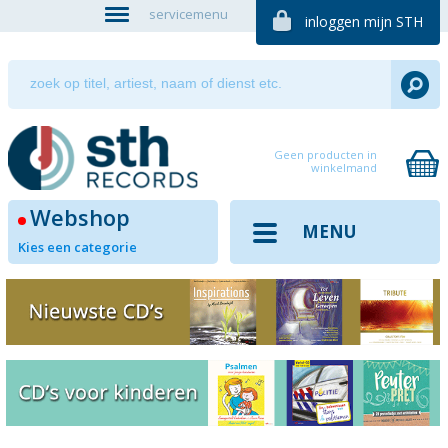
servicemenu
inloggen mijn STH
Geen producten in
winkelmand
Webshop
MENU
Kies een categorie