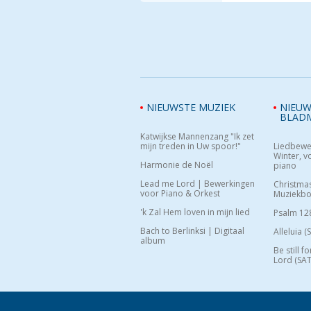
NIEUWSTE MUZIEK
NIEUW
BLAD
Katwijkse Mannenzang "Ik zet
mijn treden in Uw spoor!"
Liedbewe
Winter, vo
Harmonie de Noël
piano
Lead me Lord | Bewerkingen
Christma
voor Piano & Orkest
Muziekb
'k Zal Hem loven in mijn lied
Psalm 12
Bach to Berlinksi | Digitaal
Alleluia (
album
Be still f
Lord (SAT