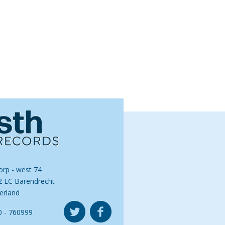
orp - west 74
2 LC Barendrecht
erland
0 - 760999