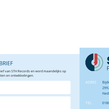
BRIEF
sbrief van STH Records en word maandelijks op
en en ontwikkelingen.
ADRES
Bijd
299
Ned
TEL.
018