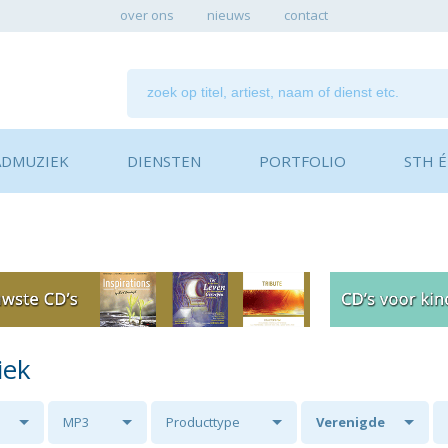
over ons
nieuws
contact
ADMUZIEK
DIENSTEN
PORTFOLIO
STH ÉN
iek
MP3
Producttype
Verenigde