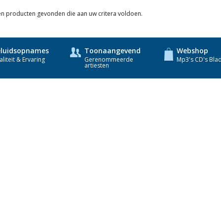
Veluwse Koren
een producten gevonden die aan uw critera voldoen.
o.l.v. Leander
luidsopnames
Toonaangevend
Webshop
van der Steen.
liteit & Ervaring
Gerenommeerde
Mp3's CD's Bla
artiesten