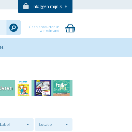
inloggen mijn STH
Geen producten in
winkelmand
...
Label
Locatie