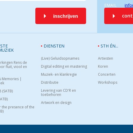
EMAIL
info
con
inschrijven
STE
DIENSTEN
STH ÉN...
MUZIEK
(Live) Geluidsopnames
Artiesten
rkingen Rens de
Digital editing en mastering
Koren
or fluit, viool en
Muziek- en klankregie
Concerten
s Memories |
Distributie
Workshops
oek
Levering van CD'R en
8 (SATB)
toebehoren
SATB)
Artwork en design
or the presence of the
B)