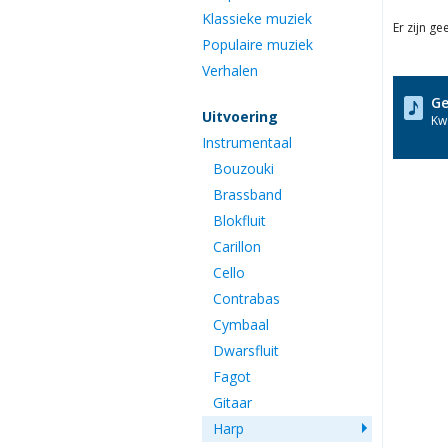
Klassieke muziek
Er zijn g
Populaire muziek
Verhalen
Ge
Uitvoering
Kwa
Instrumentaal
Bouzouki
Brassband
Blokfluit
Carillon
Cello
Contrabas
Cymbaal
Dwarsfluit
Fagot
Gitaar
Harp