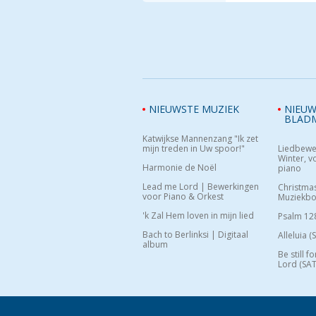
NIEUWSTE MUZIEK
NIEUW
BLAD
Katwijkse Mannenzang "Ik zet
mijn treden in Uw spoor!"
Liedbewe
Winter, vo
Harmonie de Noël
piano
Lead me Lord | Bewerkingen
Christma
voor Piano & Orkest
Muziekb
'k Zal Hem loven in mijn lied
Psalm 12
Bach to Berlinksi | Digitaal
Alleluia (
album
Be still f
Lord (SAT