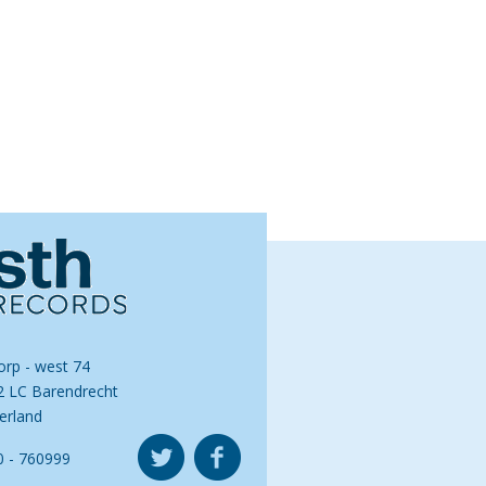
orp - west 74
2 LC Barendrecht
erland
0 - 760999