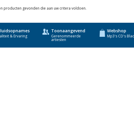
Veluwse Koren
een producten gevonden die aan uw critera voldoen.
o.l.v. Leander
luidsopnames
Toonaangevend
Webshop
van der Steen.
liteit & Ervaring
Gerenommeerde
Mp3's CD's Bla
artiesten