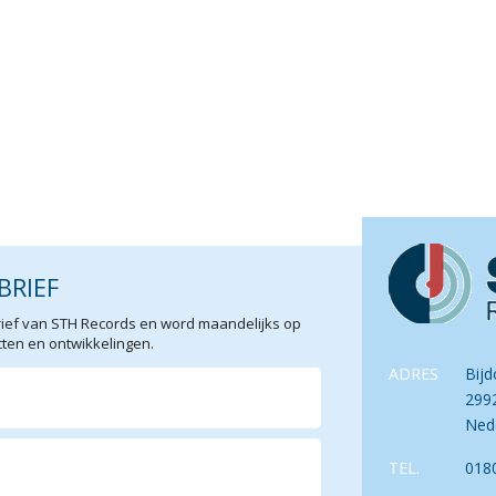
BRIEF
sbrief van STH Records en word maandelijks op
en en ontwikkelingen.
ADRES
Bijd
299
Ned
TEL.
018