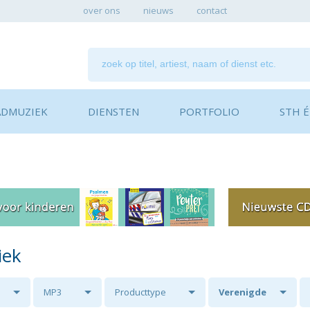
over ons
nieuws
contact
ADMUZIEK
DIENSTEN
PORTFOLIO
STH ÉN
iek
MP3
Producttype
Verenigde