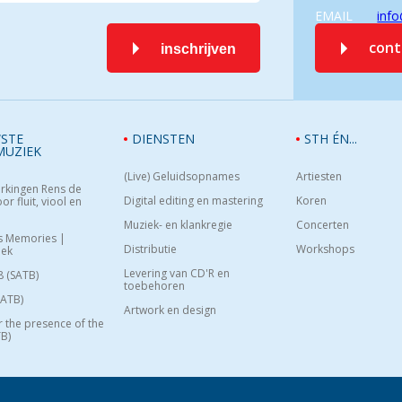
EMAIL
info
con
inschrijven
STE
DIENSTEN
STH ÉN...
MUZIEK
(Live) Geluidsopnames
Artiesten
rkingen Rens de
Digital editing en mastering
Koren
or fluit, viool en
Muziek- en klankregie
Concerten
s Memories |
Distributie
Workshops
oek
Levering van CD'R en
8 (SATB)
toebehoren
SATB)
Artwork en design
or the presence of the
B)