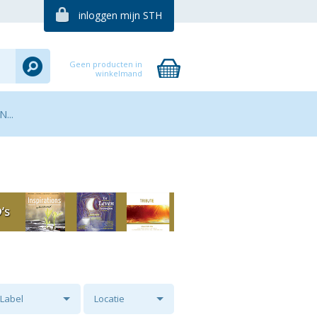
inloggen mijn STH
Geen producten in
winkelmand
...
Label
Locatie