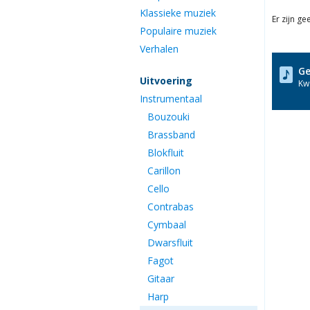
Klassieke muziek
Er zijn g
Populaire muziek
Verhalen
Ge
Uitvoering
Kwa
Instrumentaal
Bouzouki
Brassband
Blokfluit
Carillon
Cello
Contrabas
Cymbaal
Dwarsfluit
Fagot
Gitaar
Harp