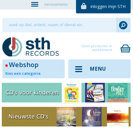
servicemenu
inloggen mijn STH
Geen producten in
winkelmand
Webshop
MENU
Kies een categorie