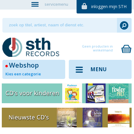
servicemenu
inloggen mijn STH
Geen producten in
winkelmand
Webshop
MENU
Kies een categorie