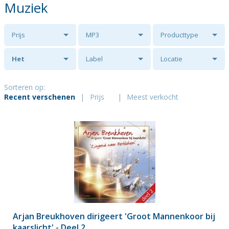
Muziek
Prijs
MP3
Producttype
Het
Label
Locatie
Randstedelijk
Sorteren op:
Recent verschenen
|
Prijs
|
Meest verkocht
Mannenkoor
Arjan Breukhoven dirigeert 'Groot Mannenkoor bij
kaarslicht' - Deel 2