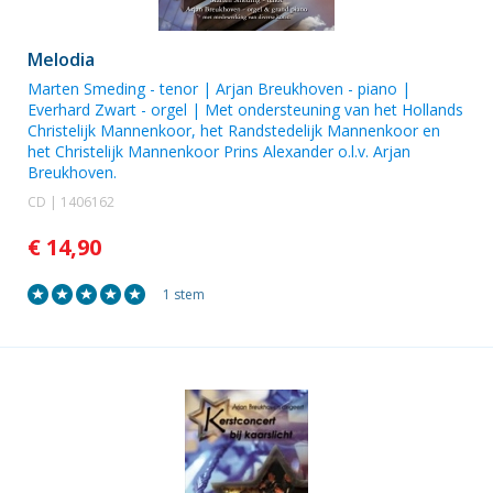
Melodia
Marten Smeding
- tenor |
Arjan Breukhoven
- piano |
Everhard Zwart
- orgel | Met ondersteuning van het
Hollands
Christelijk Mannenkoor
, het Randstedelijk Mannenkoor en
het
Christelijk Mannenkoor Prins Alexander
o.l.v.
Arjan
Breukhoven
.
CD | 1406162
€ 14,90
1 stem