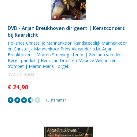
DVD - Arjan Breukhoven dirigeert | Kerstconcert
bij Kaarslicht
Hollands Christelijk Mannenkoor
, Randstedelijk Mannenkoor
en
Christelijk Mannenkoor Prins Alexander
o.l.v. Arjan
Breukhoven |
Marten Smeding
- tenor |
Gerlinda van den
Berg
- panfluit |
Henk-Jan Drost
en
Maurice Veldhuizen
-
trompet |
Martin Mans
- orgel.
DVD | 1405632
€ 24,90
13 stemmen