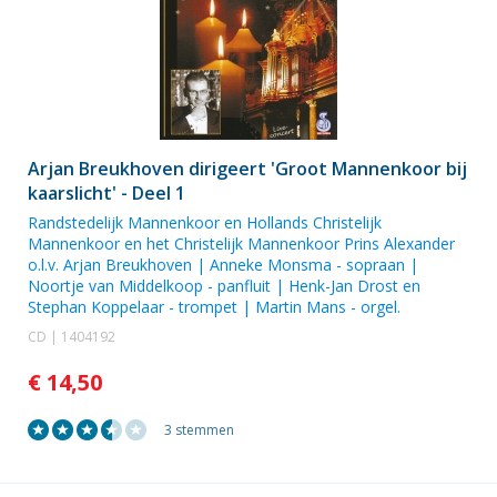
Arjan Breukhoven dirigeert 'Groot Mannenkoor bij
kaarslicht' - Deel 1
Randstedelijk Mannenkoor en
Hollands Christelijk
Mannenkoor
en het
Christelijk Mannenkoor Prins Alexander
o.l.v. Arjan Breukhoven |
Anneke Monsma
- sopraan |
Noortje van Middelkoop
- panfluit |
Henk-Jan Drost
en
Stephan Koppelaar
- trompet |
Martin Mans
- orgel.
CD | 1404192
€ 14,50
3 stemmen