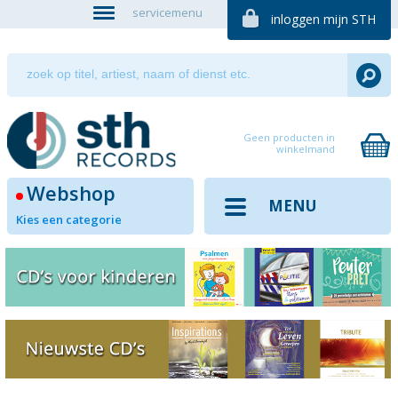
servicemenu
inloggen mijn STH
Geen producten in
winkelmand
Webshop
MENU
Kies een categorie