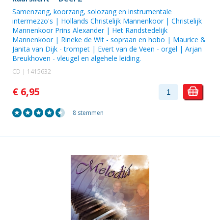
Samenzang, koorzang, solozang en instrumentale
intermezzo's |
Hollands Christelijk Mannenkoor
|
Christelijk
Mannenkoor Prins Alexander
|
Het Randstedelijk
Mannenkoor
|
Rineke de Wit
- sopraan en hobo |
Maurice &
Janita van Dijk
- trompet |
Evert van de Veen
- orgel |
Arjan
Breukhoven
- vleugel en algehele leiding.
CD | 1415632
€ 6,95
8 stemmen