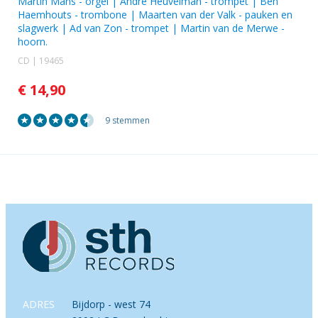
Martin Mans
- orgel |
André Heuvelman
- trompet |
Ben
Haemhouts
- trombone |
Maarten van der Valk
- pauken en
slagwerk |
Ad van Zon
- trompet |
Martin van de Merwe
-
hoorn.
CD | 19465
€ 14,90
9 stemmen
ADRES
Bijdorp - west 74