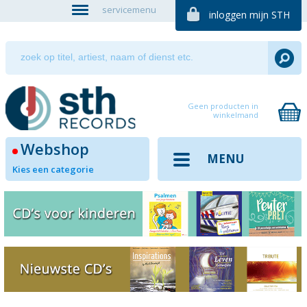
servicemenu
inloggen mijn STH
Geen producten in
winkelmand
Webshop
MENU
Kies een categorie