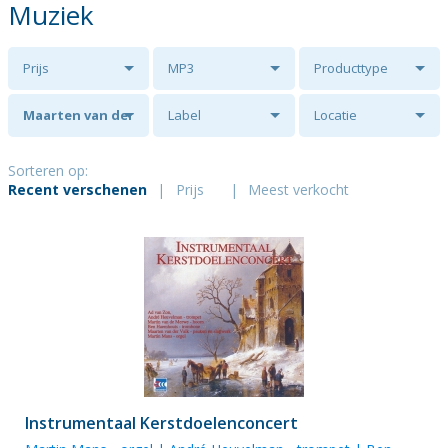
Muziek
Prijs
MP3
Producttype
Maarten van der
Label
Locatie
Valk
Sorteren op:
Recent verschenen
|
Prijs
|
Meest verkocht
Instrumentaal Kerstdoelenconcert