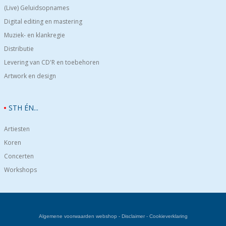
(Live) Geluidsopnames
Digital editing en mastering
Muziek- en klankregie
Distributie
Levering van CD'R en toebehoren
Artwork en design
STH ÉN...
Artiesten
Koren
Concerten
Workshops
Algemene voorwaarden webshop
-
Disclaimer
-
Cookieverklaring