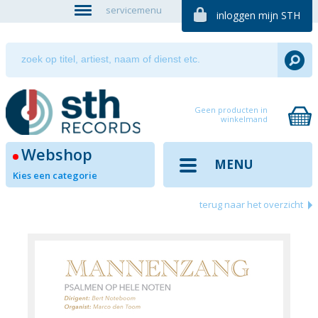
servicemenu
inloggen mijn STH
Geen producten in
winkelmand
Webshop
MENU
Kies een categorie
terug naar het overzicht