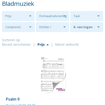
Bladmuziek
Prijs
Formaat/uitvoering
Taal
Componist
Dichter /
K. van Ingen
tekstschrijver
Sorteren op:
Recent verschenen
|
Prijs
|
Meest verkocht
Psalm 9