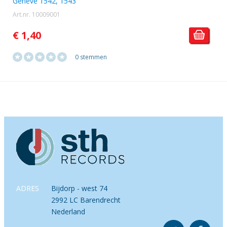
Genève 1542, 1543
Art.nr. 10009001
€ 1,40
0 stemmen
ADRES
Bijdorp - west 74
2992 LC Barendrecht
Nederland