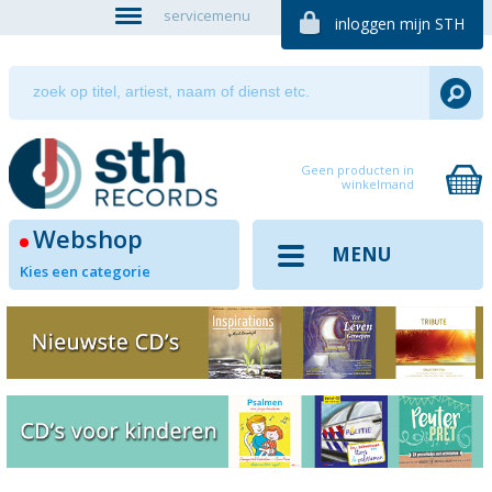
servicemenu
inloggen mijn STH
Geen producten in
winkelmand
Webshop
MENU
Kies een categorie