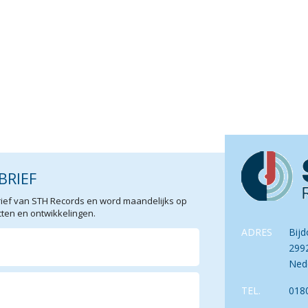
BRIEF
sbrief van STH Records en word maandelijks op
en en ontwikkelingen.
ADRES
Bijd
299
Ned
TEL.
018