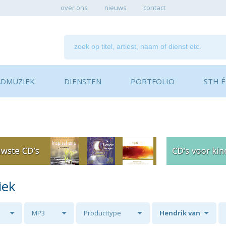
over ons
nieuws
contact
ADMUZIEK
DIENSTEN
PORTFOLIO
STH ÉN
iek
MP3
Producttype
Hendrik van