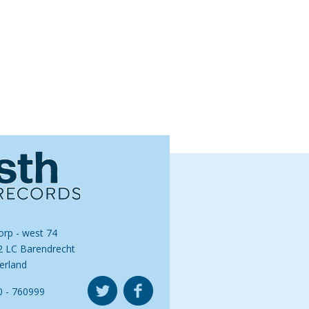
orp - west 74
2 LC Barendrecht
erland
0 - 760999