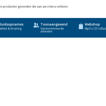
Lagen
een producten gevonden die aan uw critera voldoen.
luidsopnames
Toonaangevend
Webshop
liteit & Ervaring
Gerenommeerde
Mp3's CD's Bla
artiesten