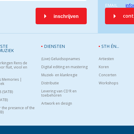
EMAIL
info
con
inschrijven
STE
DIENSTEN
STH ÉN...
MUZIEK
(Live) Geluidsopnames
Artiesten
rkingen Rens de
Digital editing en mastering
Koren
or fluit, viool en
Muziek- en klankregie
Concerten
s Memories |
Distributie
Workshops
oek
Levering van CD'R en
8 (SATB)
toebehoren
SATB)
Artwork en design
or the presence of the
B)