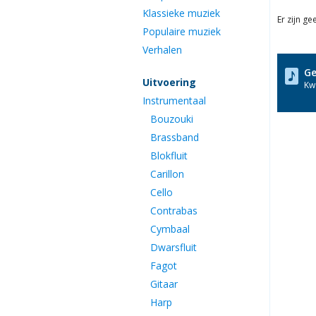
Klassieke muziek
Er zijn g
Populaire muziek
Verhalen
Ge
Uitvoering
Kwa
Instrumentaal
Bouzouki
Brassband
Blokfluit
Carillon
Cello
Contrabas
Cymbaal
Dwarsfluit
Fagot
Gitaar
Harp