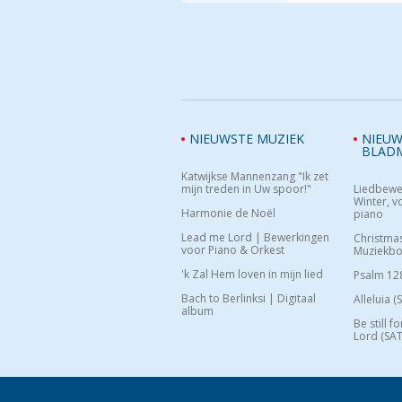
NIEUWSTE MUZIEK
NIEUW
BLAD
Katwijkse Mannenzang "Ik zet
mijn treden in Uw spoor!"
Liedbewe
Winter, vo
Harmonie de Noël
piano
Lead me Lord | Bewerkingen
Christma
voor Piano & Orkest
Muziekb
'k Zal Hem loven in mijn lied
Psalm 12
Bach to Berlinksi | Digitaal
Alleluia (
album
Be still f
Lord (SAT