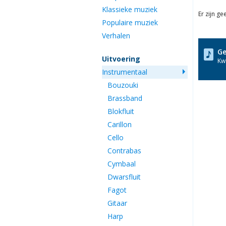
Klassieke muziek
Er zijn g
Populaire muziek
Verhalen
Ge
Uitvoering
Kwa
Instrumentaal
Bouzouki
Brassband
Blokfluit
Carillon
Cello
Contrabas
Cymbaal
Dwarsfluit
Fagot
Gitaar
Harp