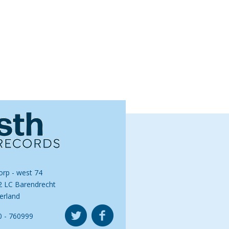
orp - west 74
2 LC Barendrecht
erland
0 - 760999