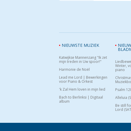
NIEUWSTE MUZIEK
NIEUW
BLAD
Katwijkse Mannenzang "Ik zet
mijn treden in Uw spoor!"
Liedbewe
Winter, vo
Harmonie de Noël
piano
Lead me Lord | Bewerkingen
Christma
voor Piano & Orkest
Muziekb
'k Zal Hem loven in mijn lied
Psalm 12
Bach to Berlinksi | Digitaal
Alleluia (
album
Be still f
Lord (SAT