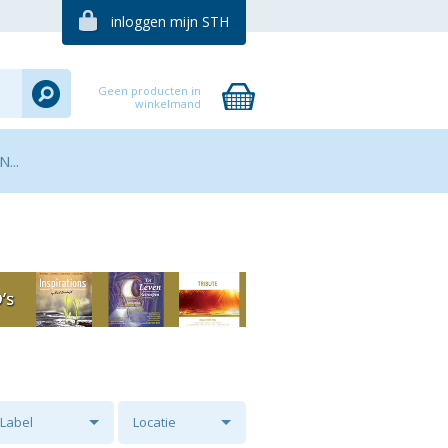
inloggen mijn STH
Geen producten in
winkelmand
...
Label
Locatie