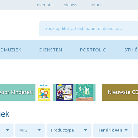
over ons
nieuws
contact
ADMUZIEK
DIENSTEN
PORTFOLIO
STH ÉN
iek
MP3
Producttype
Hendrik van