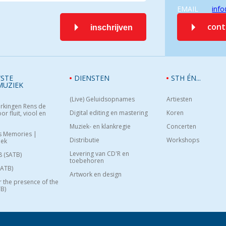
EMAIL
info
con
inschrijven
STE
DIENSTEN
STH ÉN...
MUZIEK
(Live) Geluidsopnames
Artiesten
rkingen Rens de
Digital editing en mastering
Koren
or fluit, viool en
Muziek- en klankregie
Concerten
s Memories |
Distributie
Workshops
oek
Levering van CD'R en
8 (SATB)
toebehoren
SATB)
Artwork en design
or the presence of the
B)