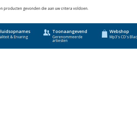
Lagen
een producten gevonden die aan uw critera voldoen.
luidsopnames
Toonaangevend
Webshop
liteit & Ervaring
Gerenommeerde
Mp3's CD's Bla
artiesten