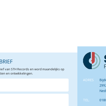
BRIEF
sbrief van STH Records en word maandelijks op
en en ontwikkelingen.
ADRES
Bijd
299
Ned
TEL.
018