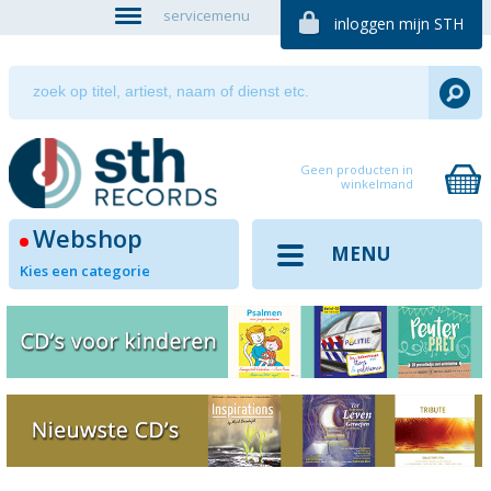
servicemenu
inloggen mijn STH
Geen producten in
winkelmand
Webshop
MENU
Kies een categorie