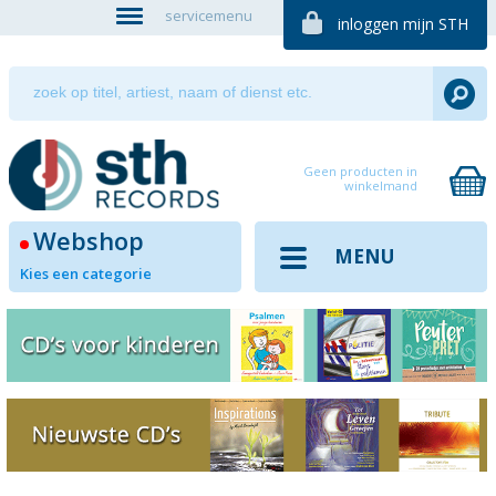
servicemenu
inloggen mijn STH
Geen producten in
winkelmand
Webshop
MENU
Kies een categorie