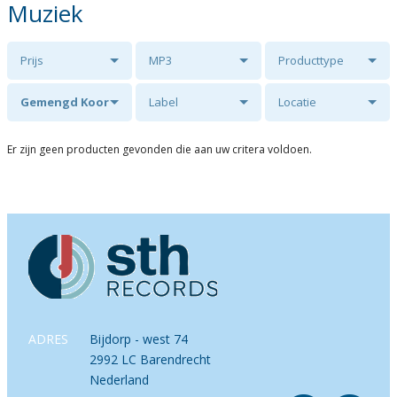
Muziek
Prijs
MP3
Producttype
Gemengd Koor
Label
Locatie
Deo Juvante
Er zijn geen producten gevonden die aan uw critera voldoen.
ADRES
Bijdorp - west 74
2992 LC Barendrecht
Nederland