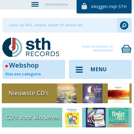
servicemenu
inloggen mijn STH
Geen producten in
winkelmand
Webshop
MENU
Kies een categorie