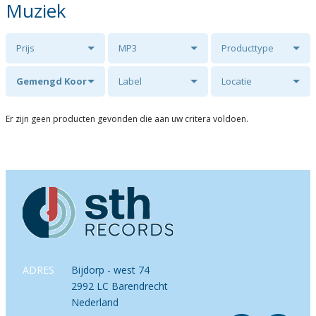
Muziek
Prijs
MP3
Producttype
Gemengd Koor
Label
Locatie
Deo Juvante
Er zijn geen producten gevonden die aan uw critera voldoen.
ADRES
Bijdorp - west 74
2992 LC Barendrecht
Nederland