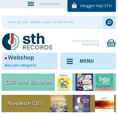
servicemenu
inloggen mijn STH
Geen producten in
winkelmand
Webshop
MENU
Kies een categorie