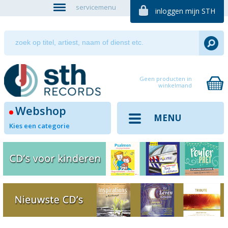
servicemenu
inloggen mijn STH
Geen producten in
winkelmand
Webshop
MENU
Kies een categorie