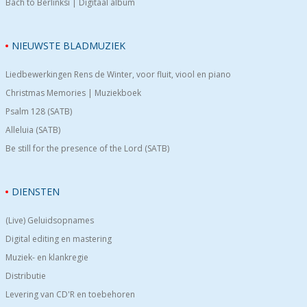
Bach to Berlinksi | Digitaal album
NIEUWSTE BLADMUZIEK
Liedbewerkingen Rens de Winter, voor fluit, viool en piano
Christmas Memories | Muziekboek
Psalm 128 (SATB)
Alleluia (SATB)
Be still for the presence of the Lord (SATB)
DIENSTEN
(Live) Geluidsopnames
Digital editing en mastering
Muziek- en klankregie
Distributie
Levering van CD'R en toebehoren