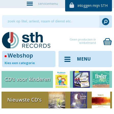
servicemenu
inloggen mijn STH
Geen producten in
winkelmand
Webshop
MENU
Kies een categorie