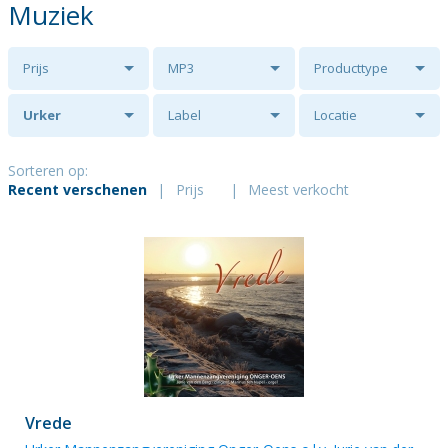
Muziek
Prijs
MP3
Producttype
Urker
Label
Locatie
Mannenzangvereniging
Sorteren op:
Recent verschenen
|
Prijs
|
Meest verkocht
Onger-Oens
o.l.v. Jurie van
der Berg
Vrede