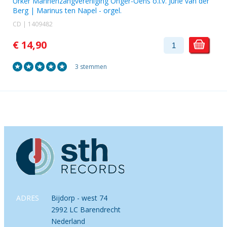
Urker Mannenzangvereniging Onger-Oens o.l.v. Jurie van der
Berg
|
Marinus ten Napel
- orgel.
CD | 1409482
€ 14,90
3 stemmen
ADRES
Bijdorp - west 74
2992 LC Barendrecht
Nederland