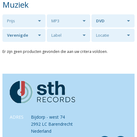
Muziek
Prijs
MP3
DVD
Verenigde
Label
Locatie
Veluwse Koren
Er zijn geen producten gevonden die aan uw critera voldoen.
o.l.v. Leander
van der Steen.
ADRES
Bijdorp - west 74
2992 LC Barendrecht
Nederland