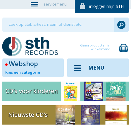
servicemenu
inloggen mijn STH
Geen producten in
winkelmand
Webshop
MENU
Kies een categorie