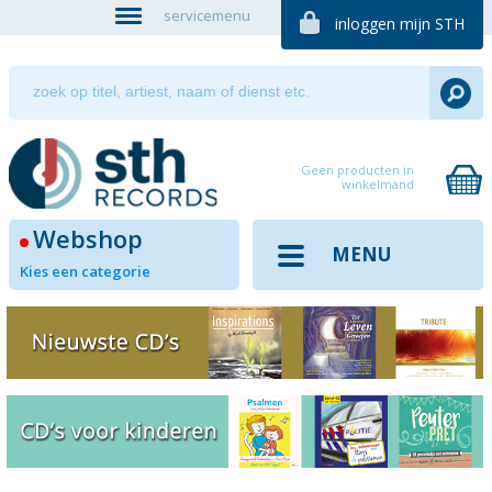
servicemenu
inloggen mijn STH
Geen producten in
winkelmand
Webshop
MENU
Kies een categorie