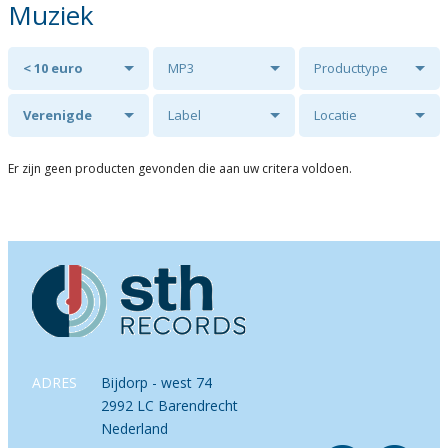
Muziek
< 10 euro
MP3
Producttype
Verenigde
Label
Locatie
Veluwse Koren
Er zijn geen producten gevonden die aan uw critera voldoen.
o.l.v. Leander
van der Steen.
ADRES
Bijdorp - west 74
2992 LC Barendrecht
Nederland