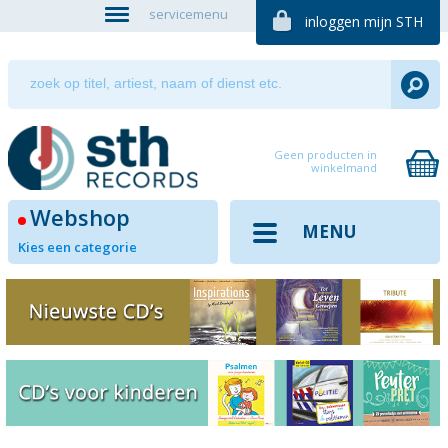
servicemenu
inloggen mijn STH
Geen producten in
winkelmand
Webshop
MENU
Kies een categorie