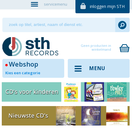
servicemenu
inloggen mijn STH
Geen producten in
winkelmand
Webshop
MENU
Kies een categorie