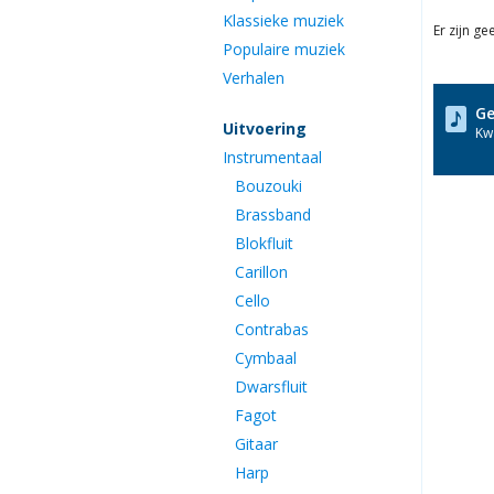
Klassieke muziek
Er zijn g
Populaire muziek
Verhalen
Ge
Uitvoering
Kwa
Instrumentaal
Bouzouki
Brassband
Blokfluit
Carillon
Cello
Contrabas
Cymbaal
Dwarsfluit
Fagot
Gitaar
Harp