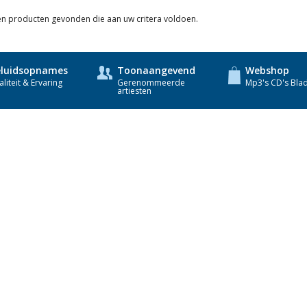
een producten gevonden die aan uw critera voldoen.
luidsopnames
Toonaangevend
Webshop
liteit & Ervaring
Gerenommeerde
Mp3's CD's Bla
artiesten