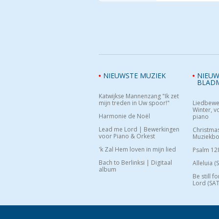
NIEUWSTE MUZIEK
NIEUW
BLAD
Katwijkse Mannenzang "Ik zet
mijn treden in Uw spoor!"
Liedbewe
Winter, vo
Harmonie de Noël
piano
Lead me Lord | Bewerkingen
Christma
voor Piano & Orkest
Muziekb
'k Zal Hem loven in mijn lied
Psalm 12
Bach to Berlinksi | Digitaal
Alleluia (
album
Be still f
Lord (SAT