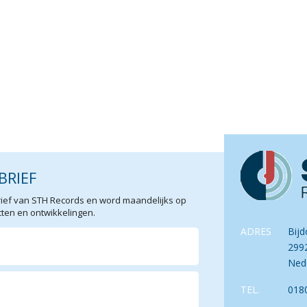
BRIEF
sbrief van STH Records en word maandelijks op
en en ontwikkelingen.
ADRES
Bijd
299
Ned
TEL.
018