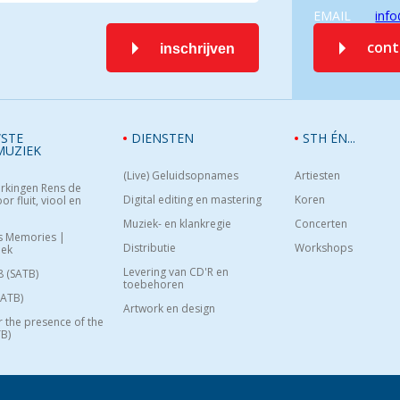
EMAIL
info
con
inschrijven
STE
DIENSTEN
STH ÉN...
MUZIEK
(Live) Geluidsopnames
Artiesten
rkingen Rens de
Digital editing en mastering
Koren
or fluit, viool en
Muziek- en klankregie
Concerten
s Memories |
Distributie
Workshops
oek
Levering van CD'R en
8 (SATB)
toebehoren
SATB)
Artwork en design
or the presence of the
B)