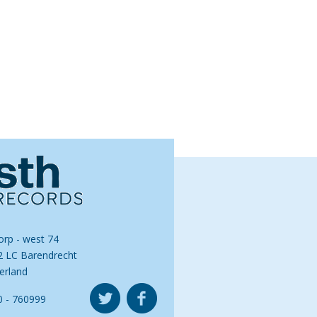
orp - west 74
2 LC Barendrecht
erland
0 - 760999