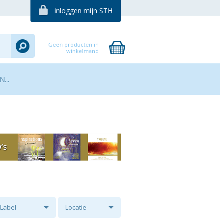
inloggen mijn STH
Geen producten in
winkelmand
...
Label
Locatie