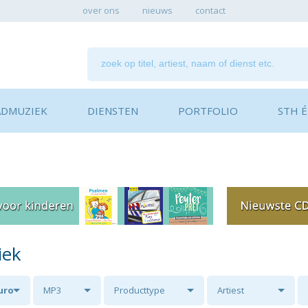
over ons
nieuws
contact
ADMUZIEK
DIENSTEN
PORTFOLIO
STH ÉN
iek
euro
MP3
Producttype
Artiest