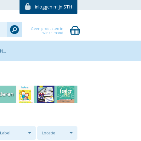
inloggen mijn STH
Geen producten in
winkelmand
...
Label
Locatie