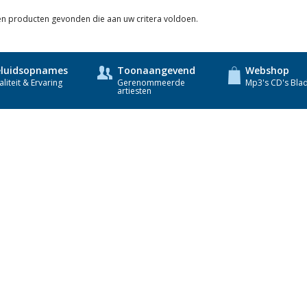
een producten gevonden die aan uw critera voldoen.
luidsopnames
Toonaangevend
Webshop
liteit & Ervaring
Gerenommeerde
Mp3's CD's Bla
artiesten