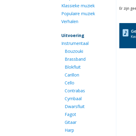
euro
Klassieke muziek
Er zijn g
Populaire muziek
Verhalen
Ge
Uitvoering
Kwa
Instrumentaal
Bouzouki
Brassband
Blokfluit
Carillon
Cello
Contrabas
Cymbaal
Dwarsfluit
Fagot
Gitaar
Harp