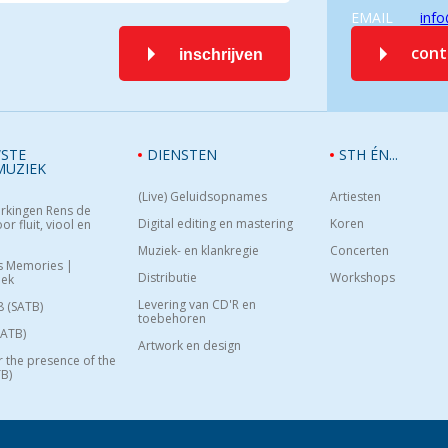
EMAIL
info
con
inschrijven
STE
DIENSTEN
STH ÉN...
MUZIEK
(Live) Geluidsopnames
Artiesten
rkingen Rens de
Digital editing en mastering
Koren
or fluit, viool en
Muziek- en klankregie
Concerten
s Memories |
Distributie
Workshops
oek
Levering van CD'R en
8 (SATB)
toebehoren
SATB)
Artwork en design
or the presence of the
B)