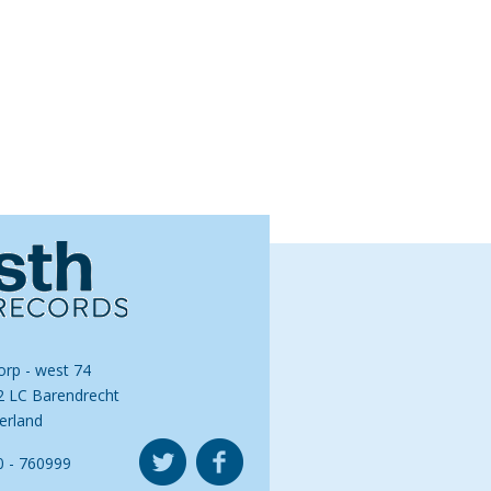
orp - west 74
2 LC Barendrecht
erland
0 - 760999