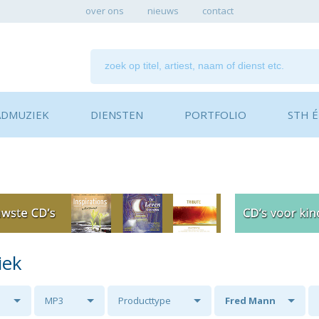
over ons
nieuws
contact
ADMUZIEK
DIENSTEN
PORTFOLIO
STH ÉN
iek
MP3
Producttype
Fred Mann