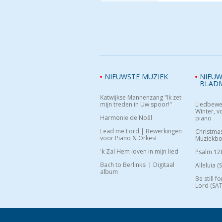
NIEUWSTE MUZIEK
NIEUW
BLAD
Katwijkse Mannenzang "Ik zet
mijn treden in Uw spoor!"
Liedbewe
Winter, vo
Harmonie de Noël
piano
Lead me Lord | Bewerkingen
Christma
voor Piano & Orkest
Muziekb
'k Zal Hem loven in mijn lied
Psalm 12
Bach to Berlinksi | Digitaal
Alleluia (
album
Be still f
Lord (SAT