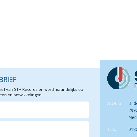
BRIEF
sbrief van STH Records en word maandelijks op
en en ontwikkelingen.
ADRES
Bijd
299
Ned
TEL.
018