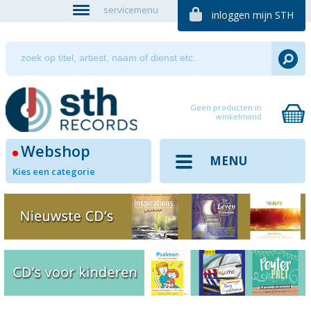
servicemenu
inloggen mijn STH
Geen producten in
winkelmand
Webshop
MENU
Kies een categorie