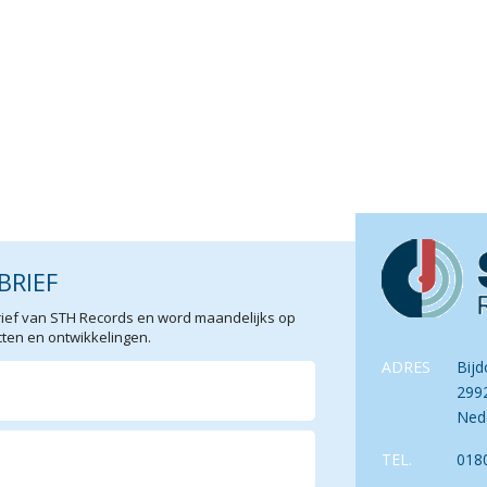
BRIEF
sbrief van STH Records en word maandelijks op
en en ontwikkelingen.
ADRES
Bijd
299
Ned
TEL.
018