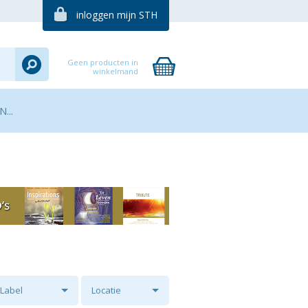
inloggen mijn STH
Geen producten in
winkelmand
...
Label
Locatie