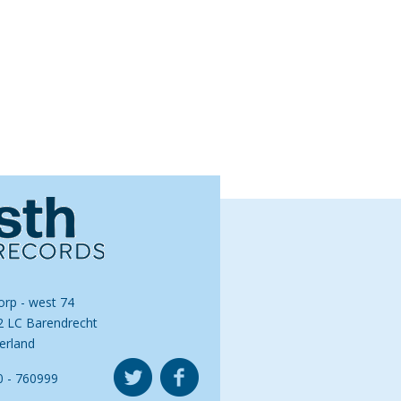
orp - west 74
2 LC Barendrecht
erland
0 - 760999