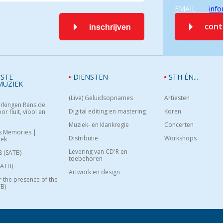
EMAIL
info
con
inschrijven
STE
DIENSTEN
STH ÉN...
MUZIEK
(Live) Geluidsopnames
Artiesten
rkingen Rens de
Digital editing en mastering
Koren
or fluit, viool en
Muziek- en klankregie
Concerten
s Memories |
Distributie
Workshops
oek
Levering van CD'R en
8 (SATB)
toebehoren
SATB)
Artwork en design
or the presence of the
B)