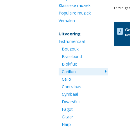
Klassieke muziek
Er zijn g
Populaire muziek
Verhalen
Ge
Uitvoering
Kwa
Instrumentaal
Bouzouki
Brassband
Blokfluit
Carillon
Cello
Contrabas
Cymbaal
Dwarsfluit
Fagot
Gitaar
Harp