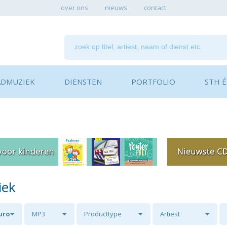
over ons
nieuws
contact
ADMUZIEK
DIENSTEN
PORTFOLIO
STH ÉN
iek
euro
MP3
Producttype
Artiest