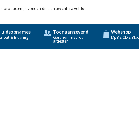
een producten gevonden die aan uw critera voldoen.
luidsopnames
Toonaangevend
Webshop
liteit & Ervaring
Gerenommeerde
Mp3's CD's Bla
artiesten