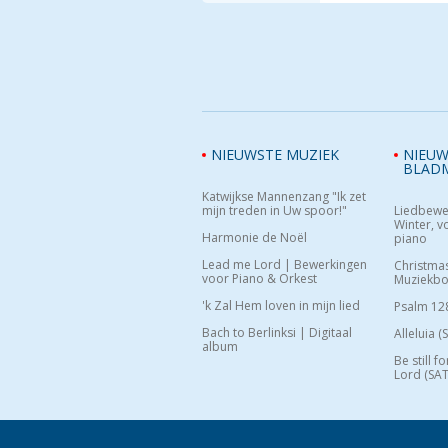
NIEUWSTE MUZIEK
NIEUW
BLAD
Katwijkse Mannenzang "Ik zet
mijn treden in Uw spoor!"
Liedbewe
Winter, vo
Harmonie de Noël
piano
Lead me Lord | Bewerkingen
Christma
voor Piano & Orkest
Muziekb
'k Zal Hem loven in mijn lied
Psalm 12
Bach to Berlinksi | Digitaal
Alleluia (
album
Be still f
Lord (SAT