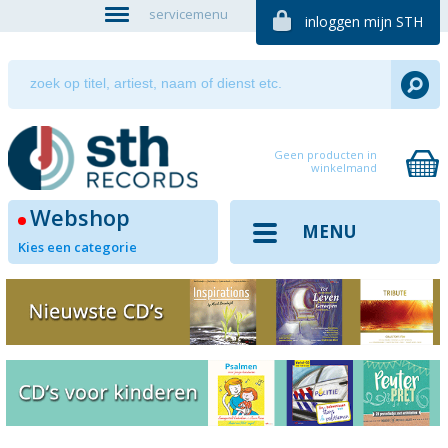
servicemenu
inloggen mijn STH
Geen producten in
winkelmand
Webshop
MENU
Kies een categorie