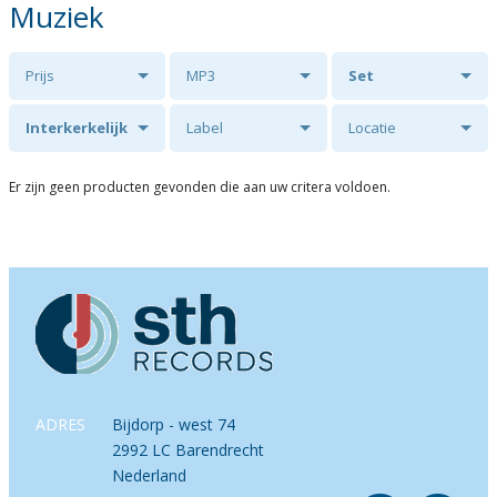
Muziek
Prijs
MP3
Set
Interkerkelijk
Label
Locatie
Psalmzangkoor
Er zijn geen producten gevonden die aan uw critera voldoen.
Crescendo uit
Ede o.l.v. Johan
Hulshof
ADRES
Bijdorp - west 74
2992 LC Barendrecht
Nederland