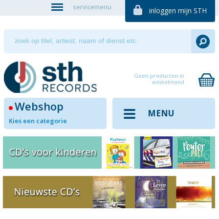
servicemenu
inloggen mijn STH
Geen producten in
winkelmand
Webshop
MENU
Kies een categorie