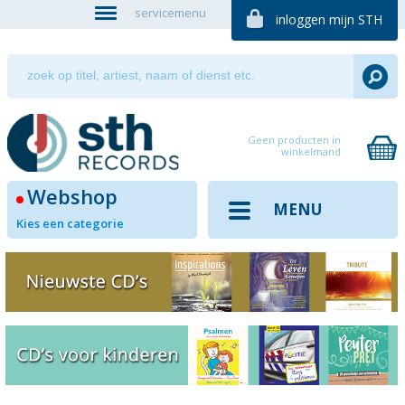
servicemenu
inloggen mijn STH
Geen producten in
winkelmand
Webshop
MENU
Kies een categorie