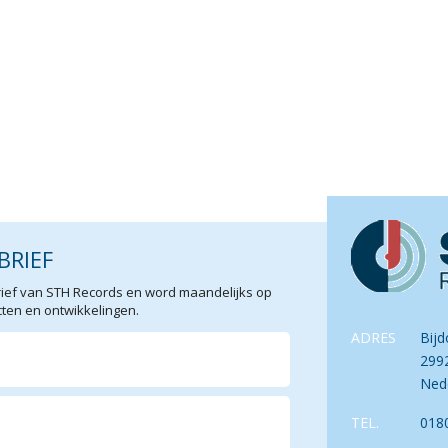
BRIEF
sbrief van STH Records en word maandelijks op
en en ontwikkelingen.
ADRES
Bijd
299
Ned
TEL.
018