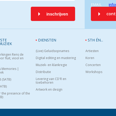
EMAIL
info
con
inschrijven
STE
DIENSTEN
STH ÉN...
MUZIEK
(Live) Geluidsopnames
Artiesten
rkingen Rens de
Digital editing en mastering
Koren
or fluit, viool en
Muziek- en klankregie
Concerten
s Memories |
Distributie
Workshops
oek
Levering van CD'R en
8 (SATB)
toebehoren
SATB)
Artwork en design
or the presence of the
B)