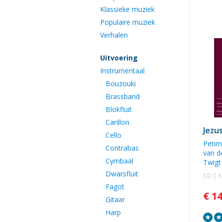
Klassieke muziek
Populaire muziek
Verhalen
Uitvoering
Instrumentaal
Bouzouki
Brassband
Blokfluit
Carillon
Jezu
Cello
Petim
Contrabas
van de
Cymbaal
Twigt
Dwarsfluit
CD | 
Fagot
€ 1
Gitaar
Harp