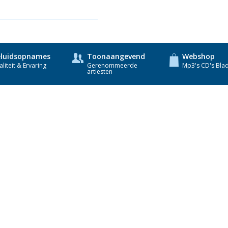
luidsopnames
Toonaangevend
Webshop
liteit & Ervaring
Gerenommeerde
Mp3's CD's Bla
artiesten