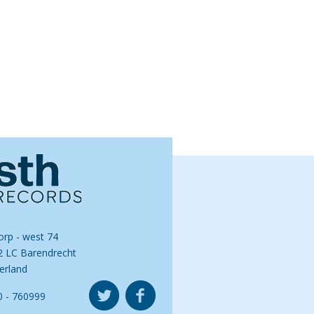
orp - west 74
2 LC Barendrecht
erland
0 - 760999