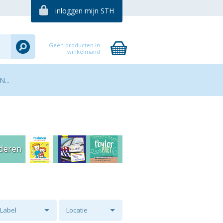
inloggen mijn STH
Geen producten in
winkelmand
...
Label
Locatie