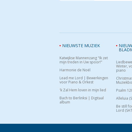
NIEUWSTE MUZIEK
NIEUW
BLAD
Katwijkse Mannenzang "Ik zet
mijn treden in Uw spoor!"
Liedbewe
Winter, vo
Harmonie de Noël
piano
Lead me Lord | Bewerkingen
Christma
voor Piano & Orkest
Muziekb
'k Zal Hem loven in mijn lied
Psalm 12
Bach to Berlinksi | Digitaal
Alleluia (
album
Be still f
Lord (SAT