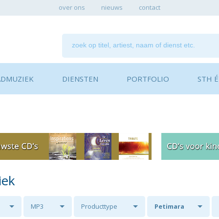
over ons
nieuws
contact
ADMUZIEK
DIENSTEN
PORTFOLIO
STH ÉN
iek
MP3
Producttype
Petimara