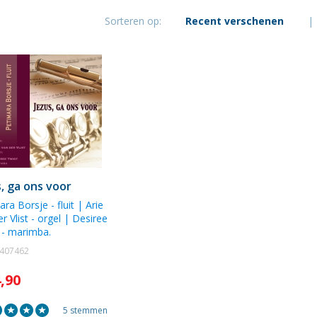
Borsje
Sorteren op:
Recent verschenen
|
s, ga ons voor
ara Borsje
- fluit |
Arie
r Vlist
- orgel |
Desiree
- marimba.
1407462
4,90
5 stemmen