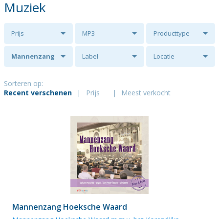
Muziek
Prijs
MP3
Producttype
Mannenzang
Label
Locatie
Hoeksche
Sorteren op:
Recent verschenen
|
Prijs
|
Meest verkocht
Waard
Mannenzang Hoeksche Waard