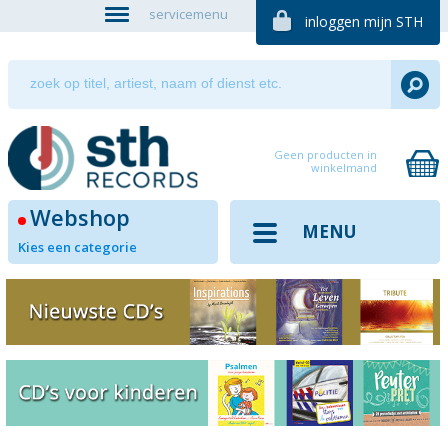
servicemenu
inloggen mijn STH
Geen producten in
winkelmand
Webshop
MENU
Kies een categorie