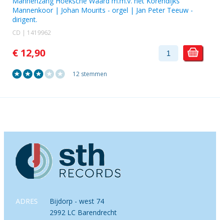
Mannenzang Hoeksche Waard
m.m.v. het Korendijks
Mannenkoor |
Johan Mourits
- orgel |
Jan Peter Teeuw
-
dirigent.
CD | 1419962
€ 12,90
12 stemmen
ADRES
Bijdorp - west 74
2992 LC Barendrecht