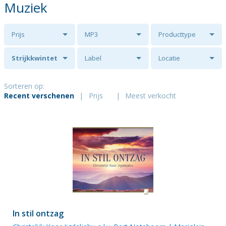
Muziek
Prijs
MP3
Producttype
Strijkkwintet
Label
Locatie
o.l.v. Heleen
Sorteren op:
Recent verschenen
|
Prijs
|
Meest verkocht
Knoop
In stil ontzag