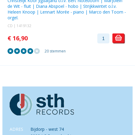
Christelijk Koor Jigdaljahu
o.l.v.
Bert Noteboom
|
Marjolein
de Wit
- fluit |
Diana Abspoel
- hobo |
Strijkkwintet o.l.v.
Heleen Knoop
|
Lennart Morée
- piano |
Marco den Toom
-
orgel.
CD | 1419132
€ 16,90
20 stemmen
ADRES
Bijdorp - west 74