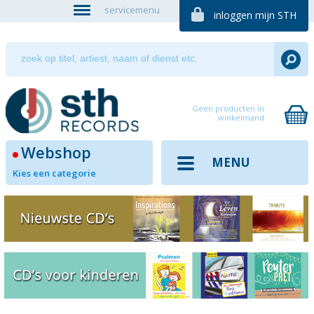
servicemenu
inloggen mijn STH
Geen producten in
winkelmand
Webshop
MENU
Kies een categorie