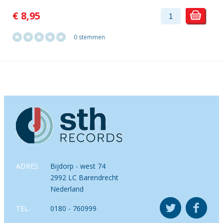
€ 8,95
0 stemmen
ADRES
Bijdorp - west 74
2992 LC Barendrecht
Nederland
TEL.
0180 - 760999