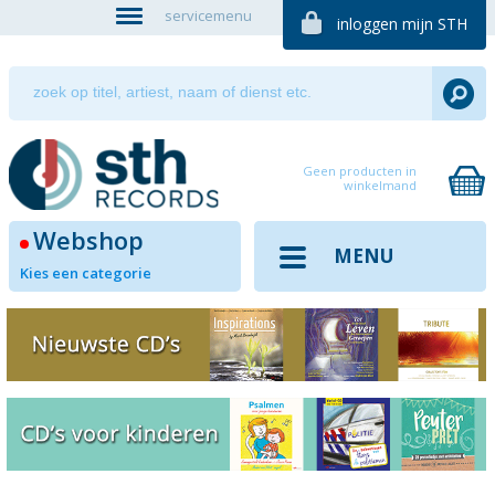
servicemenu
inloggen mijn STH
Geen producten in
winkelmand
Webshop
MENU
Kies een categorie