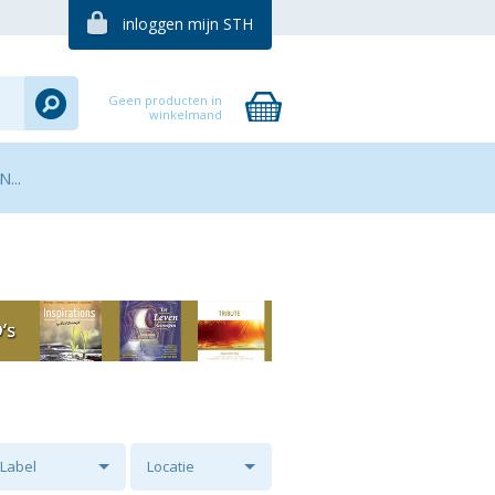
inloggen mijn STH
Geen producten in
winkelmand
...
Label
Locatie