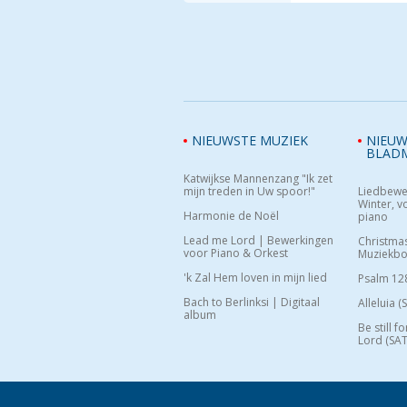
NIEUWSTE MUZIEK
NIEUW
BLAD
Katwijkse Mannenzang "Ik zet
mijn treden in Uw spoor!"
Liedbewe
Winter, vo
Harmonie de Noël
piano
Lead me Lord | Bewerkingen
Christma
voor Piano & Orkest
Muziekb
'k Zal Hem loven in mijn lied
Psalm 12
Bach to Berlinksi | Digitaal
Alleluia (
album
Be still f
Lord (SAT