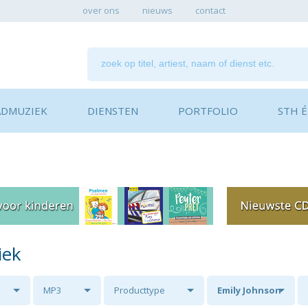
over ons
nieuws
contact
ADMUZIEK
DIENSTEN
PORTFOLIO
STH ÉN
iek
MP3
Producttype
Emily Johnson