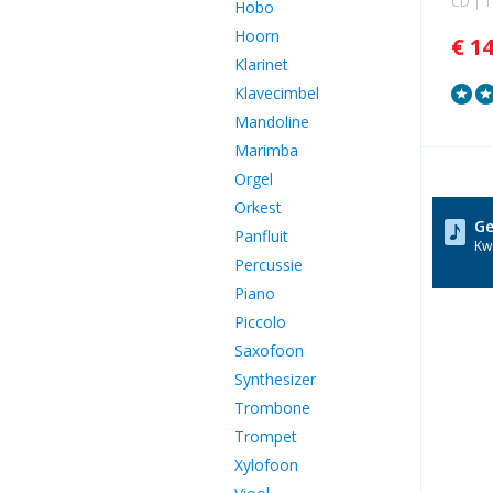
CD | 
Hobo
Hoorn
€ 1
Klarinet
Klavecimbel
Mandoline
Marimba
Orgel
Orkest
Ge
Panfluit
Kwa
Percussie
Piano
Piccolo
Saxofoon
Synthesizer
Trombone
Trompet
Xylofoon