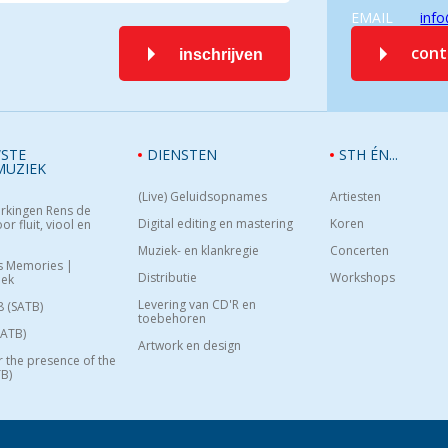
EMAIL
info
con
inschrijven
STE
DIENSTEN
STH ÉN...
MUZIEK
(Live) Geluidsopnames
Artiesten
rkingen Rens de
Digital editing en mastering
Koren
or fluit, viool en
Muziek- en klankregie
Concerten
s Memories |
Distributie
Workshops
oek
Levering van CD'R en
8 (SATB)
toebehoren
SATB)
Artwork en design
or the presence of the
B)