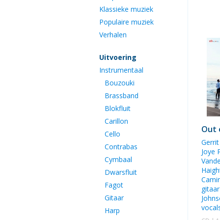
Klassieke muziek
Populaire muziek
Verhalen
Uitvoering
Instrumentaal
Bouzouki
Brassband
Blokfluit
Carillon
Out 
Cello
Gerri
Contrabas
Joye 
Cymbaal
Vand
Haigh
Dwarsfluit
Cami
Fagot
gitaa
Gitaar
John
vocals
Harp