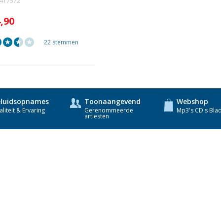
1417572
4,90
22 stemmen
luidsopnames
Toonaangevend
Webshop
liteit & Ervaring
Gerenommeerde
Mp3's CD's Bla
artiesten