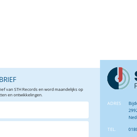
BRIEF
sbrief van STH Records en word maandelijks op
en en ontwikkelingen.
ADRES
Bijd
299
Ned
TEL.
018