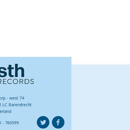
orp - west 74
2 LC Barendrecht
erland
0 - 760999