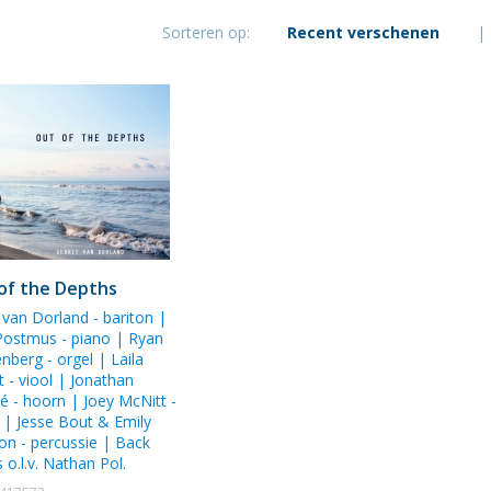
Sorteren op:
Recent verschenen
|
of the Depths
t van Dorland
- bariton |
Postmus
- piano |
Ryan
enberg
- orgel |
Laila
t
- viool |
Jonathan
ré
- hoorn |
Joey McNitt
-
r |
Jesse Bout
&
Emily
son
- percussie | Back
 o.l.v.
Nathan Pol
.