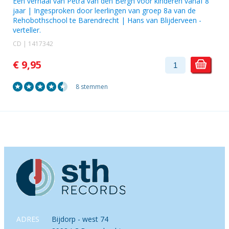
Een verhaal van
Petra van den Bergh
voor kinderen vanaf 8
jaar | Ingesproken door leerlingen van groep 8a van de
Rehobothschool te Barendrecht |
Hans van Blijderveen
-
verteller.
CD | 1417342
€ 9,95
8 stemmen
ADRES
Bijdorp - west 74