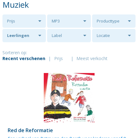
Muziek
Prijs
MP3
Producttype
Leerlingen
Label
Locatie
Groep 8a
Sorteren op:
Recent verschenen
|
Prijs
|
Meest verkocht
Rehobothschool
Barendrecht
Red de Reformatie