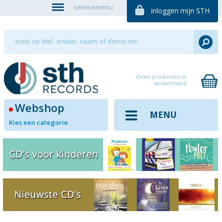
servicemenu
inloggen mijn STH
Geen producten in
winkelmand
Webshop
MENU
Kies een categorie