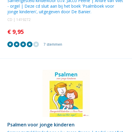
Samengesteld kinderkoor o.l.v. Jacco Peene
|
André van Vliet
- orgel | Deze cd sluit aan bij het boek 'Psalmboek voor
jonge kinderen', uitgegeven door De Banier.
CD | 1419272
€ 9,95
7 stemmen
Psalmen voor jonge kinderen