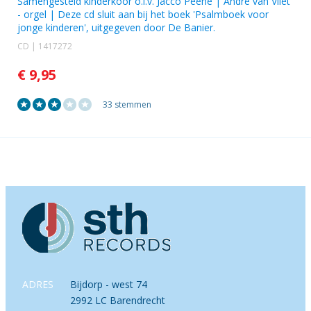
Samengesteld kinderkoor o.l.v. Jacco Peene
|
André van Vliet
- orgel | Deze cd sluit aan bij het boek 'Psalmboek voor
jonge kinderen', uitgegeven door De Banier.
CD | 1417272
€ 9,95
33 stemmen
ADRES
Bijdorp - west 74
2992 LC Barendrecht