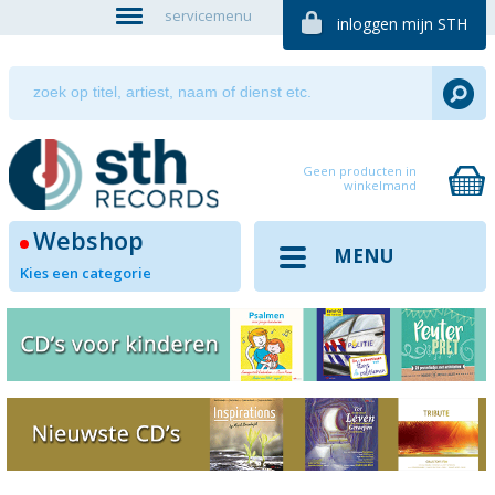
servicemenu
inloggen mijn STH
Geen producten in
winkelmand
Webshop
MENU
Kies een categorie