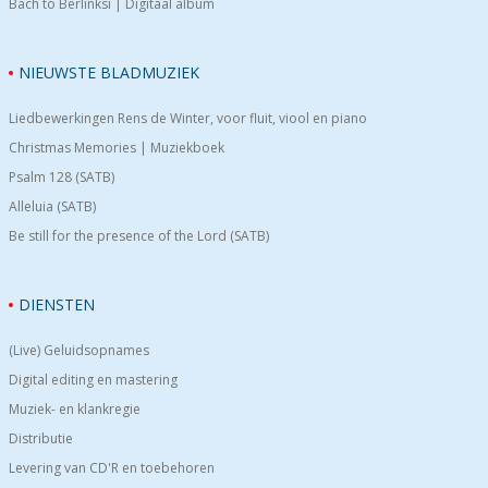
Bach to Berlinksi | Digitaal album
NIEUWSTE BLADMUZIEK
Liedbewerkingen Rens de Winter, voor fluit, viool en piano
Christmas Memories | Muziekboek
Psalm 128 (SATB)
Alleluia (SATB)
Be still for the presence of the Lord (SATB)
DIENSTEN
(Live) Geluidsopnames
Digital editing en mastering
Muziek- en klankregie
Distributie
Levering van CD'R en toebehoren