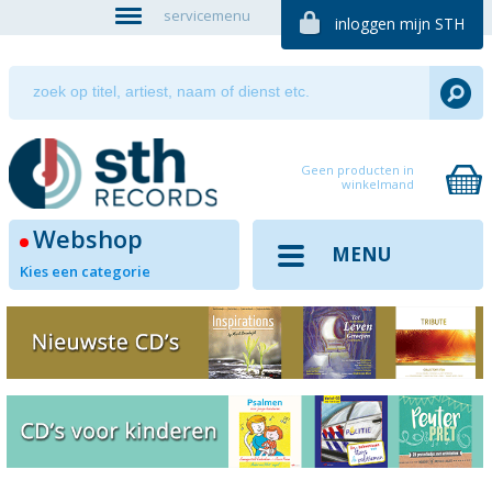
servicemenu
inloggen mijn STH
Geen producten in
winkelmand
Webshop
MENU
Kies een categorie