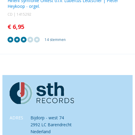
Hineni Symfonie Orkest
o.l.v.
Lubertus Leutscher
|
Pieter
Heykoop
- orgel.
CD | 1415292
€ 6,95
14 stemmen
ADRES
Bijdorp - west 74
2992 LC Barendrecht
Nederland