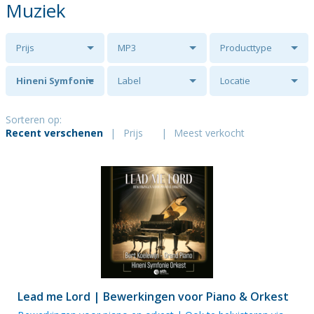
Muziek
Prijs
MP3
Producttype
Hineni Symfonie
Label
Locatie
Orkest
Sorteren op:
Recent verschenen
|
Prijs
|
Meest verkocht
Lead me Lord | Bewerkingen voor Piano & Orkest