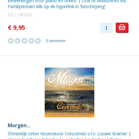
Bewerkingen voor piano en orkest | Ook te beluisteren via
Familystream klik op de hyperlink in 'beschrijving'
CD | 1425182
€ 9,95
0 stemmen
Morgen...
Christelijk Urker Visserskoor Crescendo
o.l.v.
Louwe Kramer
|